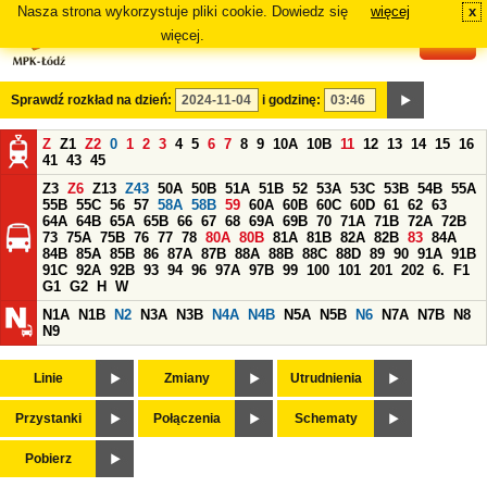
Nasza strona wykorzystuje pliki cookie. Dowiedz się
więcej
x
#
więcej.
Sprawdź rozkład na dzień:
i godzinę:
Z
Z1
Z2
0
1
2
3
4
5
6
7
8
9
10A
10B
11
12
13
14
15
16
41
43
45
Z3
Z6
Z13
Z43
50A
50B
51A
51B
52
53A
53C
53B
54B
55A
55B
55C
56
57
58A
58B
59
60A
60B
60C
60D
61
62
63
64A
64B
65A
65B
66
67
68
69A
69B
70
71A
71B
72A
72B
73
75A
75B
76
77
78
80A
80B
81A
81B
82A
82B
83
84A
84B
85A
85B
86
87A
87B
88A
88B
88C
88D
89
90
91A
91B
91C
92A
92B
93
94
96
97A
97B
99
100
101
201
202
6.
F1
G1
G2
H
W
N1A
N1B
N2
N3A
N3B
N4A
N4B
N5A
N5B
N6
N7A
N7B
N8
N9
Linie
Zmiany
Utrudnienia
Przystanki
Połączenia
Schematy
Pobierz