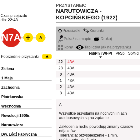
PRZYSTANEK:
NARUTOWICZA -
Czas przejazdu
KOPCIŃSKIEGO (1922)
dla:
22:43
Przesiadki
Kierunki
N7A
A
Pokaż na mapie
Drukuj
ikony
Tabliczka jak na przystanku
Nd/Pn i Wt-Pt
Pt/Sb
Sb/Nd
Poprzednie przystanki
22
43A
23
43A
Zielona
0
43A
1 Maja
1
43A
2
43A
Zachodnia
3
43A
Piotrkowska
A
Wschodnia
Wszystkie przystanki na nocnych liniach
Rewolucji 1905r.
autobusowych są na żądanie.
Narutowicza
Zakłócenia ruchu powodują zmiany czasów
odjazdów
Dw. Łódź Fabryczna
Tolerancja: przyspieszenie - 1 min.
opóźnienie - do 4 min.