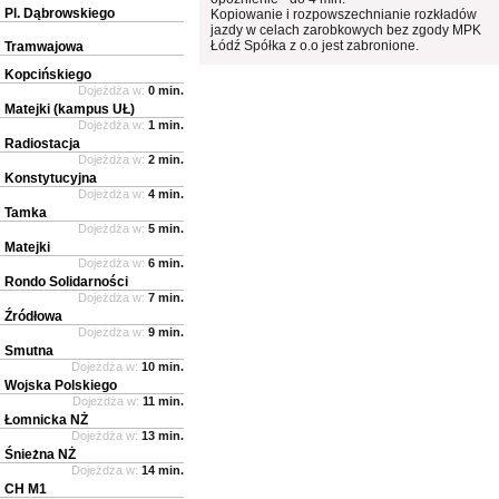
Pl. Dąbrowskiego
Kopiowanie i rozpowszechnianie rozkładów
jazdy w celach zarobkowych bez zgody MPK
Łódź Spółka z o.o jest zabronione.
Tramwajowa
Kopcińskiego
Dojeżdża w:
0 min.
Matejki (kampus UŁ)
Dojeżdża w:
1 min.
Radiostacja
Dojeżdża w:
2 min.
Konstytucyjna
Dojeżdża w:
4 min.
Tamka
Dojeżdża w:
5 min.
Matejki
Dojeżdża w:
6 min.
Rondo Solidarności
Dojeżdża w:
7 min.
Źródłowa
Dojeżdża w:
9 min.
Smutna
Dojeżdża w:
10 min.
Wojska Polskiego
Dojeżdża w:
11 min.
Łomnicka NŻ
Dojeżdża w:
13 min.
Śnieżna NŻ
Dojeżdża w:
14 min.
CH M1