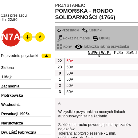
PRZYSTANEK:
POMORSKA - RONDO
Czas przejazdu
SOLIDARNOŚCI (1766)
dla:
22:50
Przesiadki
Kierunki
N7A
A
Pokaż na mapie
Drukuj
ikony
Tabliczka jak na przystanku
Nd/Pn i Wt-Pt
Pt/Sb
Sb/Nd
Poprzednie przystanki
22
50A
23
50A
Zielona
0
50A
1 Maja
1
50A
2
50A
Zachodnia
3
50A
Piotrkowska
A
Wschodnia
Wszystkie przystanki na nocnych liniach
Rewolucji 1905r.
autobusowych są na żądanie.
Narutowicza
Zakłócenia ruchu powodują zmiany czasów
odjazdów
Dw. Łódź Fabryczna
Tolerancja: przyspieszenie - 1 min.
opóźnienie - do 4 min.