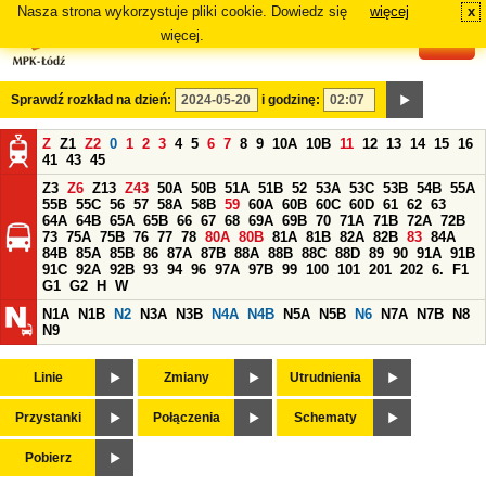
Nasza strona wykorzystuje pliki cookie. Dowiedz się
więcej
x
#
więcej.
Sprawdź rozkład na dzień:
i godzinę:
Z
Z1
Z2
0
1
2
3
4
5
6
7
8
9
10A
10B
11
12
13
14
15
16
41
43
45
Z3
Z6
Z13
Z43
50A
50B
51A
51B
52
53A
53C
53B
54B
55A
55B
55C
56
57
58A
58B
59
60A
60B
60C
60D
61
62
63
64A
64B
65A
65B
66
67
68
69A
69B
70
71A
71B
72A
72B
73
75A
75B
76
77
78
80A
80B
81A
81B
82A
82B
83
84A
84B
85A
85B
86
87A
87B
88A
88B
88C
88D
89
90
91A
91B
91C
92A
92B
93
94
96
97A
97B
99
100
101
201
202
6.
F1
G1
G2
H
W
N1A
N1B
N2
N3A
N3B
N4A
N4B
N5A
N5B
N6
N7A
N7B
N8
N9
Linie
Zmiany
Utrudnienia
Przystanki
Połączenia
Schematy
Pobierz