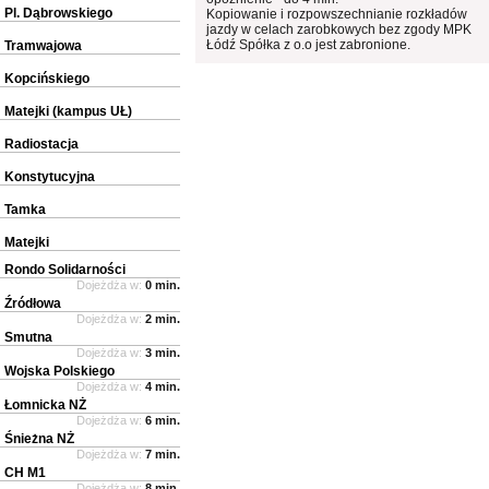
Pl. Dąbrowskiego
Kopiowanie i rozpowszechnianie rozkładów
jazdy w celach zarobkowych bez zgody MPK
Łódź Spółka z o.o jest zabronione.
Tramwajowa
Kopcińskiego
Matejki (kampus UŁ)
Radiostacja
Konstytucyjna
Tamka
Matejki
Rondo Solidarności
Dojeżdża w:
0 min.
Źródłowa
Dojeżdża w:
2 min.
Smutna
Dojeżdża w:
3 min.
Wojska Polskiego
Dojeżdża w:
4 min.
Łomnicka NŻ
Dojeżdża w:
6 min.
Śnieżna NŻ
Dojeżdża w:
7 min.
CH M1
Dojeżdża w:
8 min.