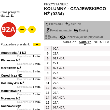
PRZYSTANEK:
KOLUMNY - CZAJEWSKIEGO
Czas przejazdu
NŻ (0334)
dla:
12:11
Przesiadki
Kierunki
92A
A
Pokaż na mapie
Drukuj
ikony
Tabliczka jak na przystanku
ROBOCZY
SOBOTY
NIEDZIELA
Poprzednie przystanki
4
09A
Autostrada A1 NŻ
5
21A
Dojeżdża w:
1 min.
6
01A
45A
Platanowa NŻ
7
27A
Dojeżdża w:
2 min.
Mozaikowa NŻ
8
07A
47A
Dojeżdża w:
3 min.
9
27A
Ogrodnicza NŻ
10
07A
47A
Dojeżdża w:
4 min.
11
27A
Kolumny 432 NŻ
Dojeżdża w:
5 min.
12
07A
47A
Mahoniowa NŻ
13
27A
Dojeżdża w:
6 min.
14
07A
47A
Morenowa NŻ
Dojeżdża w:
7 min.
15
27A
Kalinowskiego
16
07A
47A
Dojeżdża w:
8 min.