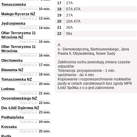
17
27A
Tomaszowska
Dojeżdża w:
10 min.
18
07A
47A
Małego Rycerza NŻ
19
27A
Dojeżdża w:
13 min.
20
10A
47A
Jędrzejowska
21
26A
Dojeżdża w:
14 min.
Ofiar Terroryzmu 11
22
56x
Września NŻ
Dojeżdża w:
15 min.
A
Ofiar Terroryzmu 11
x - Demokratyczną, Bartoszewskiego, Jana
Września
Pawła II, Obywatelską, Nowe Sady
Dojeżdża w:
16 min.
Olechowska
Zakłócenia ruchu powodują zmiany czasów
Dojeżdża w:
17 min.
odjazdów
Bławatna NŻ
Tolerancja: przyspieszenie - 1 min.
Dojeżdża w:
18 min.
opóźnienie - do 4 min.
Kopiowanie i rozpowszechnianie rozkładów
Tomaszowska NŻ
jazdy w celach zarobkowych bez zgody MPK
Dojeżdża w:
20 min.
Łódź Spółka z o.o jest zabronione.
Lodowa
Dojeżdża w:
21 min.
Ossendowskiego NŻ
Dojeżdża w:
22 min.
Dw. Łódź Dąbrowa NŻ
Dojeżdża w:
23 min.
Podhalańska
Dojeżdża w:
24 min.
Kossaka
Dojeżdża w:
25 min.
Rydla