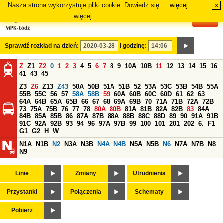
Nasza strona wykorzystuje pliki cookie. Dowiedz się
więcej
x
#
więcej.
Sprawdź rozkład na dzień:
i godzinę:
Z
Z1
Z2
0
1
2
3
4
5
6
7
8
9
10A
10B
11
12
13
14
15
16
41
43
45
Z3
Z6
Z13
Z43
50A
50B
51A
51B
52
53A
53C
53B
54B
55A
55B
55C
56
57
58A
58B
59
60A
60B
60C
60D
61
62
63
64A
64B
65A
65B
66
67
68
69A
69B
70
71A
71B
72A
72B
73
75A
75B
76
77
78
80A
80B
81A
81B
82A
82B
83
84A
84B
85A
85B
86
87A
87B
88A
88B
88C
88D
89
90
91A
91B
91C
92A
92B
93
94
96
97A
97B
99
100
101
201
202
6.
F1
G1
G2
H
W
N1A
N1B
N2
N3A
N3B
N4A
N4B
N5A
N5B
N6
N7A
N7B
N8
N9
Linie
Zmiany
Utrudnienia
Przystanki
Połączenia
Schematy
Pobierz