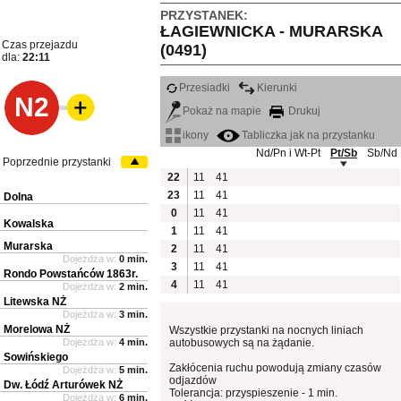
PRZYSTANEK:
ŁAGIEWNICKA - MURARSKA
Czas przejazdu
(0491)
dla:
22:11
Przesiadki
Kierunki
N2
Pokaż na mapie
Drukuj
ikony
Tabliczka jak na przystanku
Nd/Pn i Wt-Pt
Pt/Sb
Sb/Nd
Poprzednie przystanki
22
11
41
23
11
41
Dolna
0
11
41
Kowalska
1
11
41
Murarska
2
11
41
Dojeżdża w:
0 min.
3
11
41
Rondo Powstańców 1863r.
4
11
41
Dojeżdża w:
2 min.
Litewska NŻ
Dojeżdża w:
3 min.
Morelowa NŻ
Wszystkie przystanki na nocnych liniach
Dojeżdża w:
4 min.
autobusowych są na żądanie.
Sowińskiego
Zakłócenia ruchu powodują zmiany czasów
Dojeżdża w:
5 min.
odjazdów
Dw. Łódź Arturówek NŻ
Tolerancja: przyspieszenie - 1 min.
Dojeżdża w:
6 min.