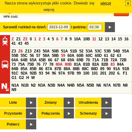
Nasza strona wykorzystuje pliki cookie. Dowiedz się
więcej
x
#
więcej.
Sprawdź rozkład na dzień:
i godzinę:
Z
Z1
Z2
0
1
2
3
4
5
6
7
8
9
10A
10B
11
12
13
14
15
16
41
43
45
Z3
Z6
Z13
Z43
50A
50B
51A
51B
52
53A
53C
53B
54B
55A
55B
55C
56
57
58A
58B
59
60A
60B
60C
60D
61
62
63
64A
64B
65A
65B
66
67
68
69A
69B
70
71A
71B
72A
72B
73
75A
75B
76
77
78
80A
80B
81A
81B
82A
82B
83
84A
84B
85A
85B
86
87A
87B
88A
88B
88C
88D
89
90
91A
91B
91C
92A
92B
93
94
96
97A
97B
99
100
101
201
202
6.
F1
G1
G2
H
W
N1A
N1B
N2
N3A
N3B
N4A
N4B
N5A
N5B
N6
N7A
N7B
N8
N9
Linie
Zmiany
Utrudnienia
Przystanki
Połączenia
Schematy
Pobierz