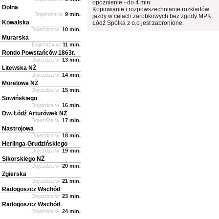
opóźnienie - do 4 min.
Dolna
Kopiowanie i rozpowszechnianie rozkładów
Dojeżdża w:
9 min.
jazdy w celach zarobkowych bez zgody MPK
Kowalska
Łódź Spółka z o.o jest zabronione.
Dojeżdża w:
10 min.
Murarska
Dojeżdża w:
11 min.
Rondo Powstańców 1863r.
Dojeżdża w:
13 min.
Litewska NŻ
Dojeżdża w:
14 min.
Morelowa NŻ
Dojeżdża w:
15 min.
Sowińskiego
Dojeżdża w:
16 min.
Dw. Łódź Arturówek NŻ
Dojeżdża w:
17 min.
Nastrojowa
Dojeżdża w:
18 min.
Herlinga-Grudzińskiego
Dojeżdża w:
19 min.
Sikorskiego NŻ
Dojeżdża w:
20 min.
Zgierska
Dojeżdża w:
21 min.
Radogoszcz Wschód
Dojeżdża w:
23 min.
Radogoszcz Wschód
Dojeżdża w:
24 min.