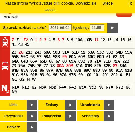
Nasza strona wykorzystuje pliki cookie. Dowiedz się
więcej
x
#
więcej.
Sprawdź rozkład na dzień:
i godzinę:
Z
Z1
Z2
0
1
2
3
4
5
6
7
8
9
10A
10B
11
12
13
14
15
16
41
43
45
Z3
Z6
Z13
Z43
50A
50B
51A
51B
52
53A
53C
53B
54B
55A
55B
55C
56
57
58A
58B
59
60A
60B
60C
60D
61
62
63
64A
64B
65A
65B
66
67
68
69A
69B
70
71A
71B
72A
72B
73
75A
75B
76
77
78
80A
80B
81A
81B
82A
82B
83
84A
84B
85A
85B
86
87A
87B
88A
88B
88C
88D
89
90
91A
91B
91C
92A
92B
93
94
96
97A
97B
99
100
101
201
202
6.
F1
G1
G2
H
W
N1A
N1B
N2
N3A
N3B
N4A
N4B
N5A
N5B
N6
N7A
N7B
N8
N9
Linie
Zmiany
Utrudnienia
Przystanki
Połączenia
Schematy
Pobierz