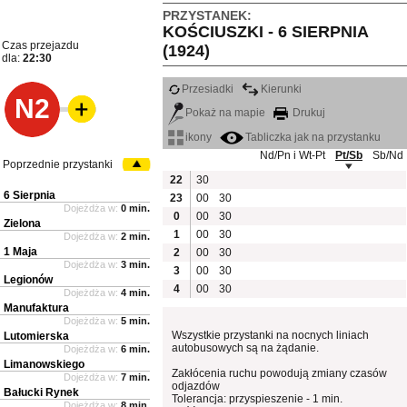
PRZYSTANEK:
KOŚCIUSZKI - 6 SIERPNIA
Czas przejazdu
(1924)
dla:
22:30
Przesiadki
Kierunki
N2
Pokaż na mapie
Drukuj
ikony
Tabliczka jak na przystanku
Nd/Pn i Wt-Pt
Pt/Sb
Sb/Nd
Poprzednie przystanki
22
30
6 Sierpnia
23
00
30
Dojeżdża w:
0 min.
0
00
30
Zielona
1
00
30
Dojeżdża w:
2 min.
1 Maja
2
00
30
Dojeżdża w:
3 min.
3
00
30
Legionów
4
00
30
Dojeżdża w:
4 min.
Manufaktura
Dojeżdża w:
5 min.
Wszystkie przystanki na nocnych liniach
Lutomierska
autobusowych są na żądanie.
Dojeżdża w:
6 min.
Limanowskiego
Zakłócenia ruchu powodują zmiany czasów
Dojeżdża w:
7 min.
odjazdów
Bałucki Rynek
Tolerancja: przyspieszenie - 1 min.
Dojeżdża w:
8 min.