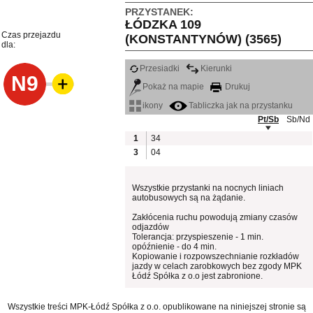
PRZYSTANEK:
ŁÓDZKA 109
Czas przejazdu
(KONSTANTYNÓW) (3565)
dla:
Przesiadki
Kierunki
N9
Pokaż na mapie
Drukuj
ikony
Tabliczka jak na przystanku
Pt/Sb
Sb/Nd
1
34
3
04
Wszystkie przystanki na nocnych liniach
autobusowych są na żądanie.
Zakłócenia ruchu powodują zmiany czasów
odjazdów
Tolerancja: przyspieszenie - 1 min.
opóźnienie - do 4 min.
Kopiowanie i rozpowszechnianie rozkładów
jazdy w celach zarobkowych bez zgody MPK
Łódź Spółka z o.o jest zabronione.
Wszystkie treści MPK-Łódź Spółka z o.o. opublikowane na niniejszej stronie są