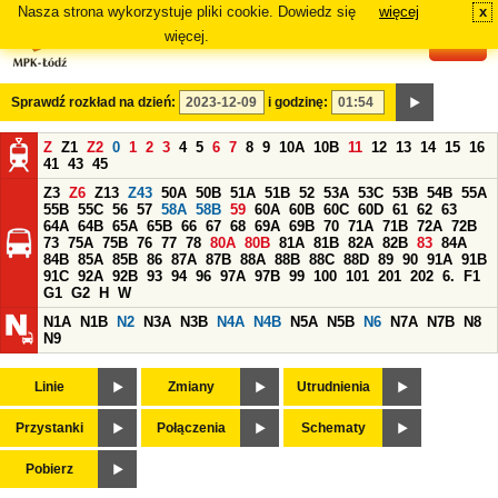
Nasza strona wykorzystuje pliki cookie. Dowiedz się
więcej
x
#
więcej.
Sprawdź rozkład na dzień:
i godzinę:
Z
Z1
Z2
0
1
2
3
4
5
6
7
8
9
10A
10B
11
12
13
14
15
16
41
43
45
Z3
Z6
Z13
Z43
50A
50B
51A
51B
52
53A
53C
53B
54B
55A
55B
55C
56
57
58A
58B
59
60A
60B
60C
60D
61
62
63
64A
64B
65A
65B
66
67
68
69A
69B
70
71A
71B
72A
72B
73
75A
75B
76
77
78
80A
80B
81A
81B
82A
82B
83
84A
84B
85A
85B
86
87A
87B
88A
88B
88C
88D
89
90
91A
91B
91C
92A
92B
93
94
96
97A
97B
99
100
101
201
202
6.
F1
G1
G2
H
W
N1A
N1B
N2
N3A
N3B
N4A
N4B
N5A
N5B
N6
N7A
N7B
N8
N9
Linie
Zmiany
Utrudnienia
Przystanki
Połączenia
Schematy
Pobierz