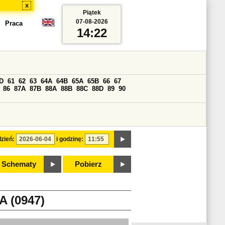
x
Piątek
07-08-2026
Praca
14:22
D
61
62
63
64A
64B
65A
65B
66
67
86
87A
87B
88A
88B
88C
88D
89
90
zień:
i godzinę:
Schematy
Pobierz
 (0947)