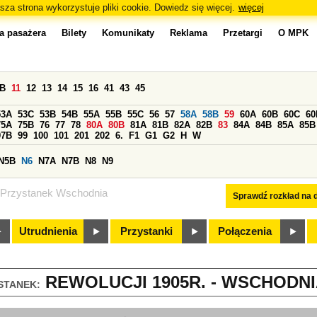
sza strona wykorzystuje pliki cookie. Dowiedz się więcej.
więcej
a pasażera
Bilety
Komunikaty
Reklama
Przetargi
O MPK
0B
11
12
13
14
15
16
41
43
45
53A
53C
53B
54B
55A
55B
55C
56
57
58A
58B
59
60A
60B
60C
60
75A
75B
76
77
78
80A
80B
81A
81B
82A
82B
83
84A
84B
85A
85B
97B
99
100
101
201
202
6.
F1
G1
G2
H
W
N5B
N6
N7A
N7B
N8
N9
Przystanek Wschodnia
Sprawdź rozkład na d
Utrudnienia
Przystanki
Połączenia
REWOLUCJI 1905R. - WSCHODNIA
STANEK: