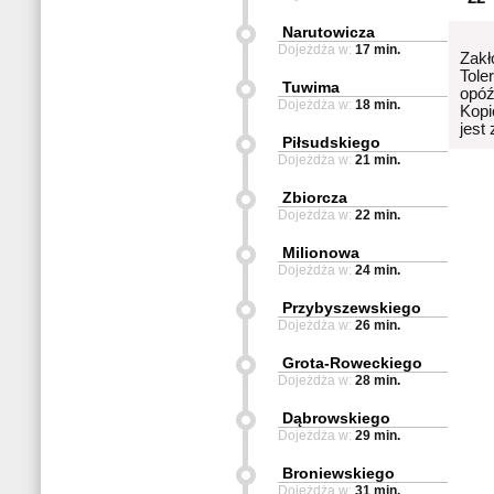
Narutowicza
Dojeżdża w:
17 min.
Zakł
Tole
Tuwima
opóź
Dojeżdża w:
18 min.
Kopi
jest
Piłsudskiego
Dojeżdża w:
21 min.
Zbiorcza
Dojeżdża w:
22 min.
Milionowa
Dojeżdża w:
24 min.
Przybyszewskiego
Dojeżdża w:
26 min.
Grota-Roweckiego
Dojeżdża w:
28 min.
Dąbrowskiego
Dojeżdża w:
29 min.
Broniewskiego
Dojeżdża w:
31 min.