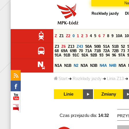
Na
Rozkłady jazdy
Dl
Z
Z1
Z2
0
1
2
3
4
5
6
7
8
9
10A
1
Z3
Z6
Z13
Z43
50A
50B
51A
51B
52
68
69A
69B
70
71A
71B
72A
72B
73
91A
91B
91C
92A
92B
93
94
96
97A
N1A
N1B
N2
N3A
N3B
N4A
N4B
N5A
Start
Rozkłady jazdy
Linia Z13
Linie
Zmiany
Czas przejazdu dla:
14:32
PRZY