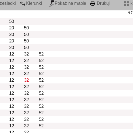
zesiadki
Kierunki
Pokaż na mapie
Drukuj
i
R
50
20
50
20
50
20
50
20
50
12
32
52
12
32
52
12
32
52
12
32
52
12
32
52
12
32
52
12
32
52
12
32
52
12
32
52
12
32
52
12
32
52
12
32
52
12
32