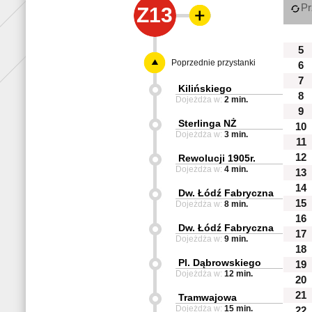
Pr
Z13
5
Poprzednie przystanki
6
7
Kilińskiego
8
Dojeżdża w:
2 min.
9
Sterlinga NŻ
10
Dojeżdża w:
3 min.
11
12
Rewolucji 1905r.
Dojeżdża w:
4 min.
13
14
Dw. Łódź Fabryczna
15
Dojeżdża w:
8 min.
16
Dw. Łódź Fabryczna
17
Dojeżdża w:
9 min.
18
Pl. Dąbrowskiego
19
Dojeżdża w:
12 min.
20
21
Tramwajowa
Dojeżdża w:
15 min.
22