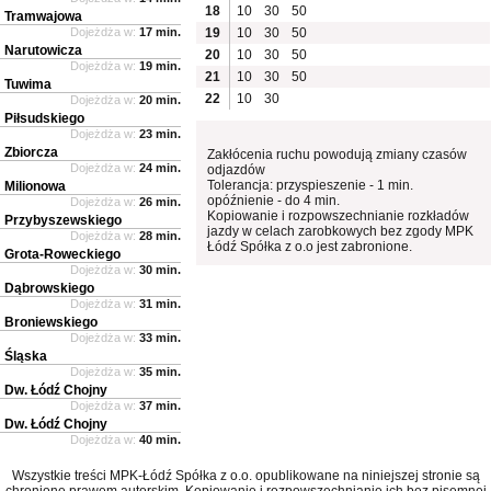
18
10
30
50
Tramwajowa
Dojeżdża w:
17 min.
19
10
30
50
Narutowicza
20
10
30
50
Dojeżdża w:
19 min.
21
10
30
50
Tuwima
22
10
30
Dojeżdża w:
20 min.
Piłsudskiego
Dojeżdża w:
23 min.
Zbiorcza
Zakłócenia ruchu powodują zmiany czasów
Dojeżdża w:
24 min.
odjazdów
Tolerancja: przyspieszenie - 1 min.
Milionowa
opóźnienie - do 4 min.
Dojeżdża w:
26 min.
Kopiowanie i rozpowszechnianie rozkładów
Przybyszewskiego
jazdy w celach zarobkowych bez zgody MPK
Dojeżdża w:
28 min.
Łódź Spółka z o.o jest zabronione.
Grota-Roweckiego
Dojeżdża w:
30 min.
Dąbrowskiego
Dojeżdża w:
31 min.
Broniewskiego
Dojeżdża w:
33 min.
Śląska
Dojeżdża w:
35 min.
Dw. Łódź Chojny
Dojeżdża w:
37 min.
Dw. Łódź Chojny
Dojeżdża w:
40 min.
Wszystkie treści MPK-Łódź Spółka z o.o. opublikowane na niniejszej stronie są
chronione prawem autorskim. Kopiowanie i rozpowszechnianie ich bez pisemnej