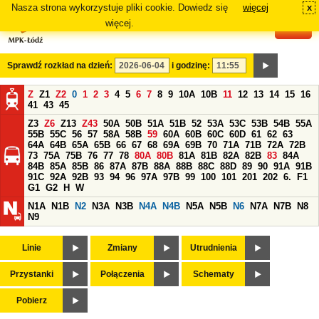
Nasza strona wykorzystuje pliki cookie. Dowiedz się
więcej
x
#
więcej.
Sprawdź rozkład na dzień:
i godzinę:
Z
Z1
Z2
0
1
2
3
4
5
6
7
8
9
10A
10B
11
12
13
14
15
16
41
43
45
Z3
Z6
Z13
Z43
50A
50B
51A
51B
52
53A
53C
53B
54B
55A
55B
55C
56
57
58A
58B
59
60A
60B
60C
60D
61
62
63
64A
64B
65A
65B
66
67
68
69A
69B
70
71A
71B
72A
72B
73
75A
75B
76
77
78
80A
80B
81A
81B
82A
82B
83
84A
84B
85A
85B
86
87A
87B
88A
88B
88C
88D
89
90
91A
91B
91C
92A
92B
93
94
96
97A
97B
99
100
101
201
202
6.
F1
G1
G2
H
W
N1A
N1B
N2
N3A
N3B
N4A
N4B
N5A
N5B
N6
N7A
N7B
N8
N9
Linie
Zmiany
Utrudnienia
Przystanki
Połączenia
Schematy
Pobierz