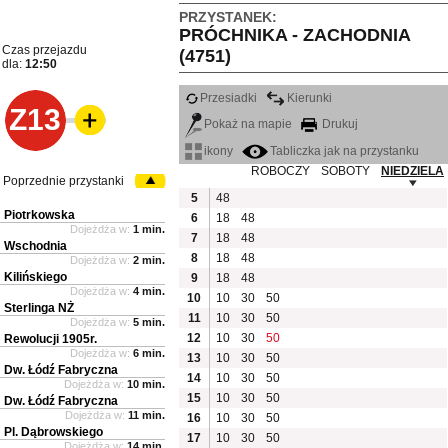
PRZYSTANEK:
PRÓCHNIKA - ZACHODNIA
Czas przejazdu
(4751)
dla:
12:50
Przesiadki
Kierunki
Z13
Pokaż na mapie
Drukuj
ikony
Tabliczka jak na przystanku
ROBOCZY
SOBOTY
NIEDZIELA
Poprzednie przystanki
5
48
Piotrkowska
6
18
48
Dojeżdża w:
1 min.
7
18
48
Wschodnia
8
18
48
Dojeżdża w:
2 min.
Kilińskiego
9
18
48
Dojeżdża w:
4 min.
10
10
30
50
Sterlinga NŻ
11
10
30
50
Dojeżdża w:
5 min.
12
10
30
50
Rewolucji 1905r.
Dojeżdża w:
6 min.
13
10
30
50
Dw. Łódź Fabryczna
14
10
30
50
Dojeżdża w:
10 min.
15
10
30
50
Dw. Łódź Fabryczna
Dojeżdża w:
11 min.
16
10
30
50
Pl. Dąbrowskiego
17
10
30
50
Dojeżdża w:
14 min.