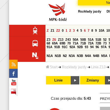
Na
Rozkłady jazdy
Dl
Z
Z1
Z2
0
1
2
3
4
5
6
7
8
9
10A
1
Z3
Z6
Z13
Z43
50A
50B
51A
51B
52
68
69A
69B
70
71A
71B
72A
72B
73
91A
91B
91C
92A
92B
93
94
96
97A
N1A
N1B
N2
N3A
N3B
N4A
N4B
N5A
Start
Rozkłady jazdy
Linia Z13
Linie
Zmiany
Czas przejazdu dla:
5:43
PRZY