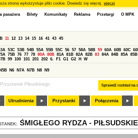
sza strona wykorzystuje pliki cookie. Dowiedz się więcej.
więcej
a pasażera
Bilety
Komunikaty
Reklama
Przetargi
O MPK
0B
11
12
13
14
15
16
41
43
45
53A
53C
53B
54B
55A
55B
55C
56
57
58A
58B
59
60A
60B
60C
60
75A
75B
76
77
78
80A
80B
81A
81B
82A
82B
83
84A
84B
85A
85B
97B
99
100
101
201
202
6.
F1
G1
G2
H
W
N5B
N6
N7A
N7B
N8
N9
Przystanek Piłsudskiego
Sprawdź rozkład na d
Utrudnienia
Przystanki
Połączenia
ŚMIGŁEGO RYDZA - PIŁSUDSKIE
STANEK: