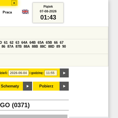
x
Piątek
07-08-2026
Praca
01:43
D
61
62
63
64A
64B
65A
65B
66
67
86
87A
87B
88A
88B
88C
88D
89
90
zień:
i godzinę:
Schematy
Pobierz
GO (0371)