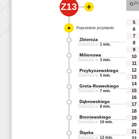
Pr
Z13
5
Poprzednie przystanki
6
7
Zbiorcza
8
Dojeżdża w:
1 min.
9
Milionowa
10
Dojeżdża w:
3 min.
11
12
Przybyszewskiego
Dojeżdża w:
5 min.
13
14
Grota-Roweckiego
15
Dojeżdża w:
7 min.
16
Dąbrowskiego
17
Dojeżdża w:
8 min.
18
Broniewskiego
19
Dojeżdża w:
10 min.
20
21
Śląska
Dojeżdża w:
12 min.
22