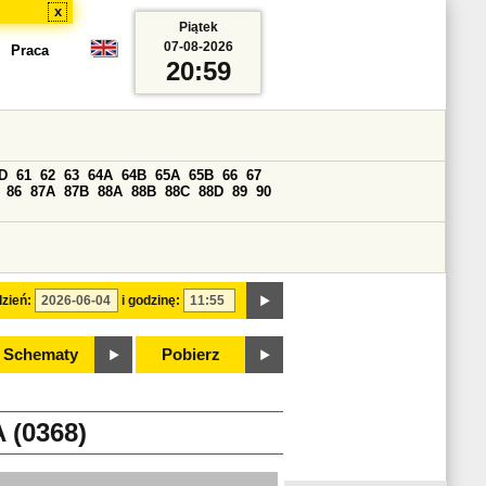
x
Piątek
07-08-2026
Praca
20:59
D
61
62
63
64A
64B
65A
65B
66
67
86
87A
87B
88A
88B
88C
88D
89
90
zień:
i godzinę:
Schematy
Pobierz
(0368)