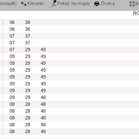
zesiadki
Kierunki
Pokaż na mapie
Drukuj
i
R
06
36
06
36
07
37
07
37
07
29
49
09
29
49
09
29
49
09
29
49
09
29
49
09
29
49
09
29
49
09
29
48
08
28
48
08
28
48
08
28
48
08
28
48
08
28
48