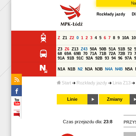
Na
Rozkłady jazdy
Dl
Z
Z1
Z2
0
1
2
3
4
5
6
7
8
9
10A
1
Z3
Z6
Z13
Z43
50A
50B
51A
51B
52
68
69A
69B
70
71A
71B
72A
72B
73
91A
91B
91C
92A
92B
93
94
96
97A
N1A
N1B
N2
N3A
N3B
N4A
N4B
N5A
Start
Rozkłady jazdy
Linia Z13
Linie
Zmiany
Czas przejazdu dla:
23:8
PRZY