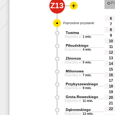
Pr
Z13
6
Poprzednie przystanki
7
8
Tuwima
9
Dojeżdża w:
1 min.
10
Piłsudskiego
11
Dojeżdża w:
4 min.
12
13
Zbiorcza
Dojeżdża w:
5 min.
14
15
Milionowa
16
Dojeżdża w:
7 min.
17
Przybyszewskiego
18
Dojeżdża w:
9 min.
19
Grota-Roweckiego
20
Dojeżdża w:
11 min.
21
22
Dąbrowskiego
Dojeżdża w:
12 min.