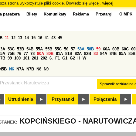
sza strona wykorzystuje pliki cookie. Dowiedz się więcej.
więcej
a pasażera
Bilety
Komunikaty
Reklama
Przetargi
O MPK
0B
11
12
13
14
15
16
41
43
45
53A
53C
53B
54B
55A
55B
55C
56
57
58A
58B
59
60A
60B
60C
60
75A
75B
76
77
78
80A
80B
81A
81B
82A
82B
83
84A
84B
85A
85B
97B
99
100
101
201
202
6.
F1
G1
G2
H
W
N5B
N6
N7A
N7B
N8
N9
Przystanek Narutowicza
Sprawdź rozkład na d
Utrudnienia
Przystanki
Połączenia
KOPCIŃSKIEGO - NARUTOWICZA 
STANEK: