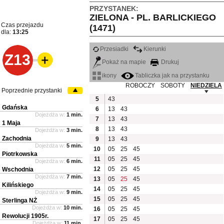
PRZYSTANEK:
ZIELONA - PL. BARLICKIEGO
Czas przejazdu
(1471)
dla:
13:25
Przesiadki
Kierunki
Z13
Pokaż na mapie
Drukuj
ikony
Tabliczka jak na przystanku
ROBOCZY
SOBOTY
NIEDZIELA
Poprzednie przystanki
5
43
Gdańska
6
13
43
Dojeżdża w:
1 min.
7
13
43
1 Maja
8
13
43
Dojeżdża w:
3 min.
Zachodnia
9
13
43
Dojeżdża w:
5 min.
10
05
25
45
Piotrkowska
11
05
25
45
Dojeżdża w:
6 min.
12
05
25
45
Wschodnia
Dojeżdża w:
7 min.
13
05
25
45
Kilińskiego
14
05
25
45
Dojeżdża w:
9 min.
15
05
25
45
Sterlinga NŻ
Dojeżdża w:
10 min.
16
05
25
45
Rewolucji 1905r.
17
05
25
45
Dojeżdża w:
11 min.