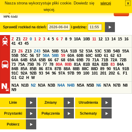
Nasza strona wykorzystuje pliki cookie. Dowiedz się
więcej
x
#
więcej.
Sprawdź rozkład na dzień:
i godzinę:
Z
Z1
Z2
0
1
2
3
4
5
6
7
8
9
10A
10B
11
12
13
14
15
16
41
43
45
Z3
Z6
Z13
Z43
50A
50B
51A
51B
52
53A
53C
53B
54B
55A
55B
55C
56
57
58A
58B
59
60A
60B
60C
60D
61
62
63
64A
64B
65A
65B
66
67
68
69A
69B
70
71A
71B
72A
72B
73
75A
75B
76
77
78
80A
80B
81A
81B
82A
82B
83
84A
84B
85A
85B
86
87A
87B
88A
88B
88C
88D
89
90
91A
91B
91C
92A
92B
93
94
96
97A
97B
99
100
101
201
202
6.
F1
G1
G2
H
W
N1A
N1B
N2
N3A
N3B
N4A
N4B
N5A
N5B
N6
N7A
N7B
N8
N9
Linie
Zmiany
Utrudnienia
Przystanki
Połączenia
Schematy
Pobierz