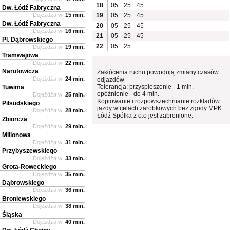
18
05
25
45
Dw. Łódź Fabryczna
Dojeżdża w:
15 min.
19
05
25
45
Dw. Łódź Fabryczna
20
05
25
45
Dojeżdża w:
16 min.
21
05
25
45
Pl. Dąbrowskiego
22
05
25
Dojeżdża w:
19 min.
Tramwajowa
Dojeżdża w:
22 min.
Narutowicza
Zakłócenia ruchu powodują zmiany czasów
Dojeżdża w:
24 min.
odjazdów
Tolerancja: przyspieszenie - 1 min.
Tuwima
opóźnienie - do 4 min.
Dojeżdża w:
25 min.
Kopiowanie i rozpowszechnianie rozkładów
Piłsudskiego
jazdy w celach zarobkowych bez zgody MPK
Dojeżdża w:
28 min.
Łódź Spółka z o.o jest zabronione.
Zbiorcza
Dojeżdża w:
29 min.
Milionowa
Dojeżdża w:
31 min.
Przybyszewskiego
Dojeżdża w:
33 min.
Grota-Roweckiego
Dojeżdża w:
35 min.
Dąbrowskiego
Dojeżdża w:
36 min.
Broniewskiego
Dojeżdża w:
38 min.
Śląska
Dojeżdża w:
40 min.