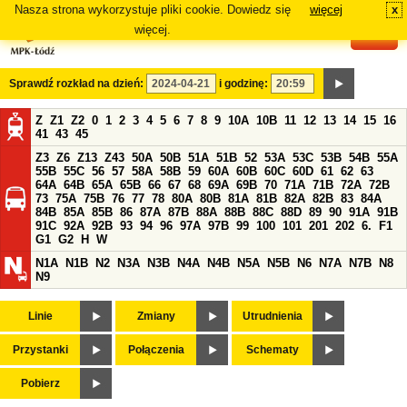
Nasza strona wykorzystuje pliki cookie. Dowiedz się
więcej
x
#
więcej.
Sprawdź rozkład na dzień:
i godzinę:
Z
Z1
Z2
0
1
2
3
4
5
6
7
8
9
10A
10B
11
12
13
14
15
16
41
43
45
Z3
Z6
Z13
Z43
50A
50B
51A
51B
52
53A
53C
53B
54B
55A
55B
55C
56
57
58A
58B
59
60A
60B
60C
60D
61
62
63
64A
64B
65A
65B
66
67
68
69A
69B
70
71A
71B
72A
72B
73
75A
75B
76
77
78
80A
80B
81A
81B
82A
82B
83
84A
84B
85A
85B
86
87A
87B
88A
88B
88C
88D
89
90
91A
91B
91C
92A
92B
93
94
96
97A
97B
99
100
101
201
202
6.
F1
G1
G2
H
W
N1A
N1B
N2
N3A
N3B
N4A
N4B
N5A
N5B
N6
N7A
N7B
N8
N9
Linie
Zmiany
Utrudnienia
Przystanki
Połączenia
Schematy
Pobierz