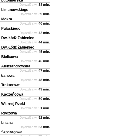
Lutomierska
Dojeżdża w:
38 min.
Limanowskiego
Dojeżdża w:
39 min.
Mokra
Dojeżdża w:
40 min.
Pułaskiego
Dojeżdża w:
42 min.
Dw. Łódź Żabieniec
Dojeżdża w:
44 min.
Dw. Łódź Żabieniec
Dojeżdża w:
45 min.
Bielicowa
Dojeżdża w:
46 min.
Aleksandrowska
Dojeżdża w:
47 min.
Łanowa
Dojeżdża w:
48 min.
Traktorowa
Dojeżdża w:
49 min.
Kaczeńcowa
Dojeżdża w:
50 min.
Wiernej Rzeki
Dojeżdża w:
51 min.
Rydzowa
Dojeżdża w:
52 min.
Lniana
Dojeżdża w:
53 min.
Szparagowa