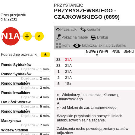
PRZYSTANEK:
PRZYBYSZEWSKIEGO -
Czas przejazdu
CZAJKOWSKIEGO (0899)
dla:
22:31
Przesiadki
Kierunki
N1A
A
Pokaż na mapie
Drukuj
ikony
Tabliczka jak na przystanku
Nd/Pn i Wt-Pt
Pt/Sb
Sb/Nd
Poprzednie przystanki
22
31A
Rondo Sybiraków
23
31A
Dojeżdża w:
1 min.
1
31A
Rondo Sybiraków
2
31A
Dojeżdża w:
2 min.
Rondo Inwalidów
5
15x
Dojeżdża w:
3 min.
Rondo Inwalidów
x - Włókniarzy, Lutomierską, Klonową,
Dojeżdża w:
4 min.
Limanowskiego
Dw. Łódź Widzew
A
Dojeżdża w:
5 min.
y - od Mokrej do zaj. Limanowskiego
Rondo Inwalidów
Dojeżdża w:
6 min.
Wszystkie przystanki na nocnych liniach
autobusowych są na żądanie.
Maszynowa
Dojeżdża w:
7 min.
Zakłócenia ruchu powodują zmiany czasów
Widzew Stadion
odjazdów
Dojeżdża w:
8 min.