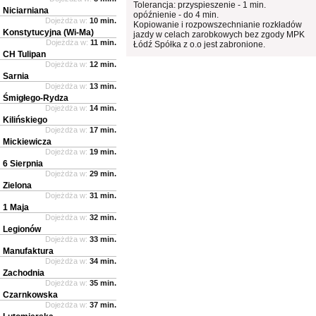
Tolerancja: przyspieszenie - 1 min.
Niciarniana
opóźnienie - do 4 min.
Dojeżdża w:
10 min.
Kopiowanie i rozpowszechnianie rozkładów
Konstytucyjna (Wi-Ma)
jazdy w celach zarobkowych bez zgody MPK
Dojeżdża w:
11 min.
Łódź Spółka z o.o jest zabronione.
CH Tulipan
Dojeżdża w:
12 min.
Sarnia
Dojeżdża w:
13 min.
Śmigłego-Rydza
Dojeżdża w:
14 min.
Kilińskiego
Dojeżdża w:
17 min.
Mickiewicza
Dojeżdża w:
19 min.
6 Sierpnia
Dojeżdża w:
29 min.
Zielona
Dojeżdża w:
31 min.
1 Maja
Dojeżdża w:
32 min.
Legionów
Dojeżdża w:
33 min.
Manufaktura
Dojeżdża w:
34 min.
Zachodnia
Dojeżdża w:
35 min.
Czarnkowska
Dojeżdża w:
37 min.