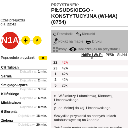
PRZYSTANEK:
PIŁSUDSKIEGO -
KONSTYTUCYJNA (WI-MA)
Czas przejazdu
(0754)
dla:
22:42
Przesiadki
Kierunki
N1A
A
Pokaż na mapie
Drukuj
ikony
Tabliczka jak na przystanku
Nd/Pn i Wt-Pt
Pt/Sb
Sb/Nd
Poprzednie przystanki
22
42A
CH Tulipan
23
42A
Dojeżdża w:
1 min.
1
42A
Sarnia
2
42A
Dojeżdża w:
2 min.
Śmigłego-Rydza
5
26x
Dojeżdża w:
3 min.
Kilińskiego
x - Włókniarzy, Lutomierską, Klonową,
Dojeżdża w:
6 min.
Limanowskiego
Mickiewicza
A
Dojeżdża w:
8 min.
y - od Mokrej do zaj. Limanowskiego
6 Sierpnia
Dojeżdża w:
18 min.
Wszystkie przystanki na nocnych liniach
autobusowych są na żądanie.
Zielona
Dojeżdża w:
20 min.
Zakłócenia ruchu powodują zmiany czasów