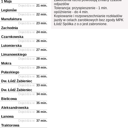
1 Maja
odjazdów
Dojeżdża w:
21 min.
Tolerancja: przyspieszenie - 1 min.
Legionów
opóźnienie - do 4 min.
Dojeżdża w:
22 min.
Kopiowanie i rozpowszechnianie rozkładów
Manufaktura
jazdy w celach zarobkowych bez zgody MPK
Dojeżdża w:
23 min.
Łódź Spółka z o.o jest zabronione.
Zachodnia
Dojeżdża w:
24 min.
Czarnkowska
Dojeżdża w:
26 min.
Lutomierska
Dojeżdża w:
27 min.
Limanowskiego
Dojeżdża w:
28 min.
Mokra
Dojeżdża w:
29 min.
Pułaskiego
Dojeżdża w:
31 min.
Dw. Łódź Żabieniec
Dojeżdża w:
33 min.
Dw. Łódź Żabieniec
Dojeżdża w:
34 min.
Bielicowa
Dojeżdża w:
35 min.
Aleksandrowska
Dojeżdża w:
36 min.
Łanowa
Dojeżdża w:
37 min.
Traktorowa