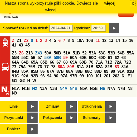
Nasza strona wykorzystuje pliki cookie. Dowiedz się
więcej
x
#
więcej.
Sprawdź rozkład na dzień:
i godzinę:
Z
Z1
Z2
0
1
2
3
4
5
6
7
8
9
10A
10B
11
12
13
14
15
16
41
43
45
Z3
Z6
Z13
Z43
50A
50B
51A
51B
52
53A
53C
53B
54B
55A
55B
55C
56
57
58A
58B
59
60A
60B
60C
60D
61
62
63
64A
64B
65A
65B
66
67
68
69A
69B
70
71A
71B
72A
72B
73
75A
75B
76
77
78
80A
80B
81A
81B
82A
82B
83
84A
84B
85A
85B
86
87A
87B
88A
88B
88C
88D
89
90
91A
91B
91C
92A
92B
93
94
96
97A
97B
99
100
101
201
202
6.
F1
G1
G2
H
W
N1A
N1B
N2
N3A
N3B
N4A
N4B
N5A
N5B
N6
N7A
N7B
N8
N9
Linie
Zmiany
Utrudnienia
Przystanki
Połączenia
Schematy
Pobierz