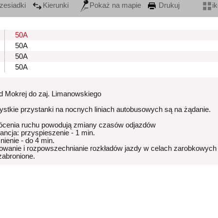
zesiadki
Kierunki
Pokaż na mapie
Drukuj
i
50A
50A
50A
50A
od Mokrej do zaj. Limanowskiego
stkie przystanki na nocnych liniach autobusowych są na żądanie.
ócenia ruchu powodują zmiany czasów odjazdów
rancja: przyspieszenie - 1 min.
nienie - do 4 min.
owanie i rozpowszechnianie rozkładów jazdy w celach zarobkowych
 zabronione.