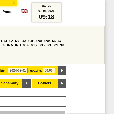
x
Piątek
07-08-2026
Praca
09:18
D
61
62
63
64A
64B
65A
65B
66
67
86
87A
87B
88A
88B
88C
88D
89
90
zień:
i godzinę:
Schematy
Pobierz