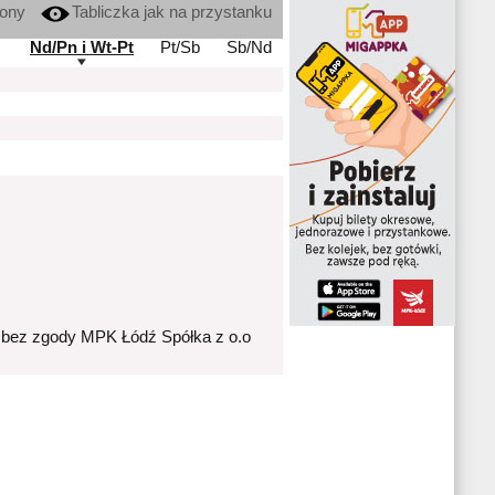
kony
Tabliczka jak na przystanku
Nd/Pn i Wt-Pt
Pt/Sb
Sb/Nd
 bez zgody MPK Łódź Spółka z o.o