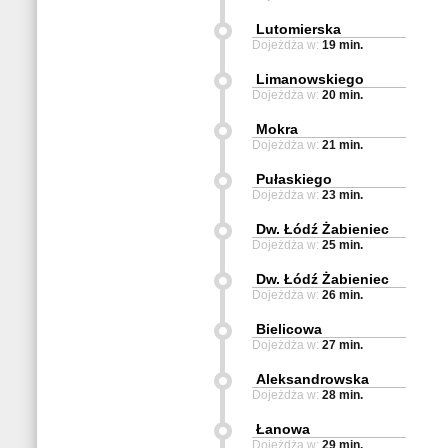
Lutomierska
Dojeżdża w:
19 min.
Limanowskiego
Dojeżdża w:
20 min.
Mokra
Dojeżdża w:
21 min.
Pułaskiego
Dojeżdża w:
23 min.
Dw. Łódź Żabieniec
Dojeżdża w:
25 min.
Dw. Łódź Żabieniec
Dojeżdża w:
26 min.
Bielicowa
Dojeżdża w:
27 min.
Aleksandrowska
Dojeżdża w:
28 min.
Łanowa
Dojeżdża w:
29 min.