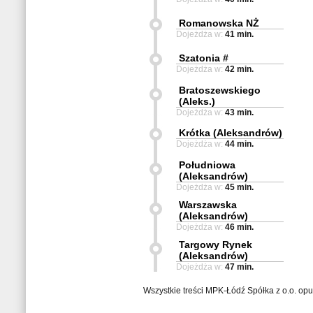
Romanowska NŻ
Dojeżdża w:
41 min.
Szatonia #
Dojeżdża w:
42 min.
Bratoszewskiego
(Aleks.)
Dojeżdża w:
43 min.
Krótka (Aleksandrów)
Dojeżdża w:
44 min.
Południowa
(Aleksandrów)
Dojeżdża w:
45 min.
Warszawska
(Aleksandrów)
Dojeżdża w:
46 min.
Targowy Rynek
(Aleksandrów)
Dojeżdża w:
47 min.
Wszystkie treści MPK-Łódź Spółka z o.o. op