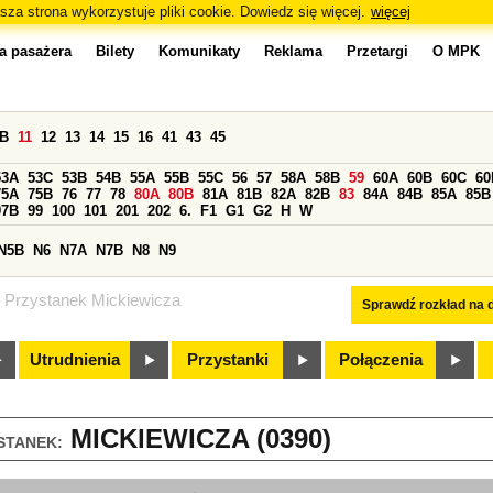
sza strona wykorzystuje pliki cookie. Dowiedz się więcej.
więcej
a pasażera
Bilety
Komunikaty
Reklama
Przetargi
O MPK
0B
11
12
13
14
15
16
41
43
45
53A
53C
53B
54B
55A
55B
55C
56
57
58A
58B
59
60A
60B
60C
60
75A
75B
76
77
78
80A
80B
81A
81B
82A
82B
83
84A
84B
85A
85B
97B
99
100
101
201
202
6.
F1
G1
G2
H
W
N5B
N6
N7A
N7B
N8
N9
Przystanek Mickiewicza
Sprawdź rozkład na d
Utrudnienia
Przystanki
Połączenia
MICKIEWICZA (0390)
STANEK: