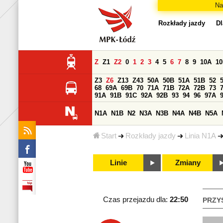
Na
Rozkłady jazdy
Dl
Z
Z1
Z2
0
1
2
3
4
5
6
7
8
9
10A
1
Z3
Z6
Z13
Z43
50A
50B
51A
51B
52
68
69A
69B
70
71A
71B
72A
72B
73
91A
91B
91C
92A
92B
93
94
96
97A
N1A
N1B
N2
N3A
N3B
N4A
N4B
N5A
Start
Rozkłady jazdy
Linia N1A
Linie
Zmiany
Czas przejazdu dla:
22:50
PRZY