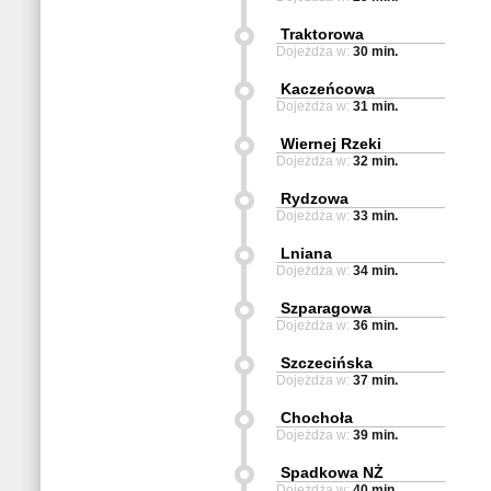
Traktorowa
Dojeżdża w:
30 min.
Kaczeńcowa
Dojeżdża w:
31 min.
Wiernej Rzeki
Dojeżdża w:
32 min.
Rydzowa
Dojeżdża w:
33 min.
Lniana
Dojeżdża w:
34 min.
Szparagowa
Dojeżdża w:
36 min.
Szczecińska
Dojeżdża w:
37 min.
Chochoła
Dojeżdża w:
39 min.
Spadkowa NŻ
Dojeżdża w:
40 min.