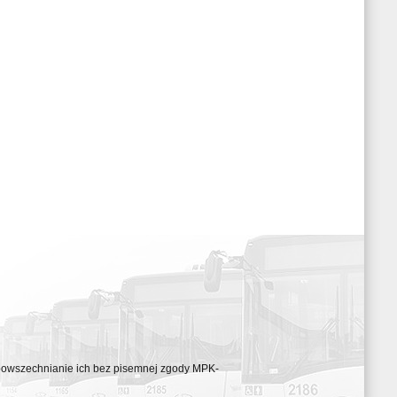
ozpowszechnianie ich bez pisemnej zgody MPK-