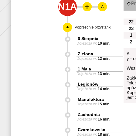
Pr
N1A
A
22
Poprzednie przystanki
23
1
6 Sierpnia
2
Dojeżdża w:
10 min.
Zielona
A
y - 
Dojeżdża w:
12 min.
Wszy
1 Maja
Dojeżdża w:
13 min.
Zakł
Tole
Legionów
opóź
Dojeżdża w:
14 min.
Kopi
jest
Manufaktura
Dojeżdża w:
15 min.
Zachodnia
Dojeżdża w:
16 min.
Czarnkowska
Dojeżdża w:
18 min.