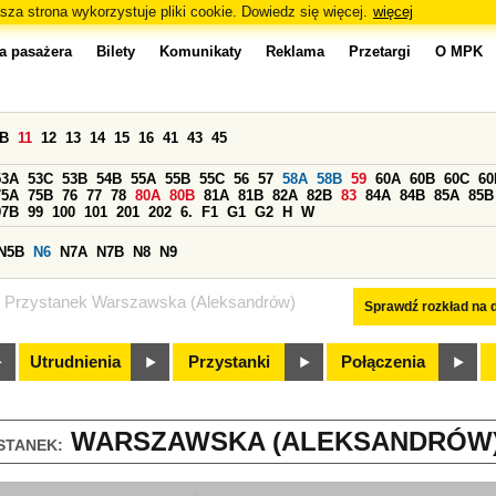
sza strona wykorzystuje pliki cookie. Dowiedz się więcej.
więcej
a pasażera
Bilety
Komunikaty
Reklama
Przetargi
O MPK
0B
11
12
13
14
15
16
41
43
45
53A
53C
53B
54B
55A
55B
55C
56
57
58A
58B
59
60A
60B
60C
60
75A
75B
76
77
78
80A
80B
81A
81B
82A
82B
83
84A
84B
85A
85B
97B
99
100
101
201
202
6.
F1
G1
G2
H
W
N5B
N6
N7A
N7B
N8
N9
Przystanek Warszawska (Aleksandrów)
Sprawdź rozkład na d
Utrudnienia
Przystanki
Połączenia
WARSZAWSKA (ALEKSANDRÓW) 
STANEK: