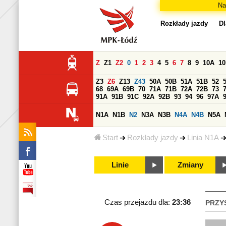
Na
Rozkłady jazdy
Dl
Z
Z1
Z2
0
1
2
3
4
5
6
7
8
9
10A
1
Z3
Z6
Z13
Z43
50A
50B
51A
51B
52
68
69A
69B
70
71A
71B
72A
72B
73
91A
91B
91C
92A
92B
93
94
96
97A
N1A
N1B
N2
N3A
N3B
N4A
N4B
N5A
Start
Rozkłady jazdy
Linia N1A
Linie
Zmiany
Czas przejazdu dla:
23:36
PRZY