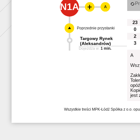
Pr
N1A
A
23
Poprzednie przystanki
0
2
Targowy Rynek
3
(Aleksandrów)
Dojeżdża w:
1 min.
A
Wszy
Zakł
Tole
opóź
Kopi
jest
Wszystkie treści MPK-Łódź Spółka z o.o. op