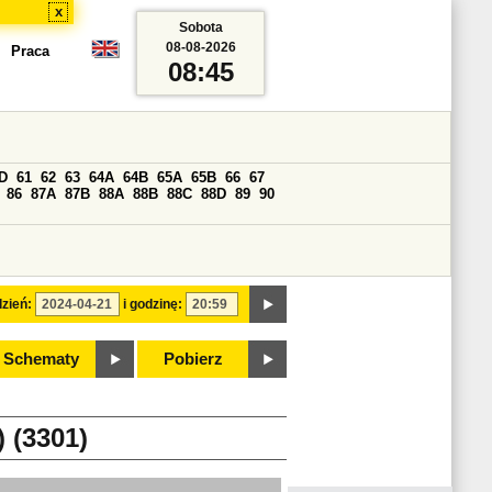
x
Sobota
08-08-2026
Praca
08:45
D
61
62
63
64A
64B
65A
65B
66
67
86
87A
87B
88A
88B
88C
88D
89
90
zień:
i godzinę:
Schematy
Pobierz
(3301)