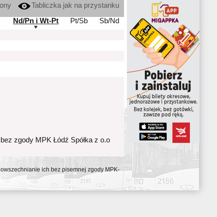
kony
Tabliczka jak na przystanku
Nd/Pn i Wt-Pt
Pt/Sb
Sb/Nd
 bez zgody MPK Łódź Spółka z o.o
ozpowszechnianie ich bez pisemnej zgody MPK-