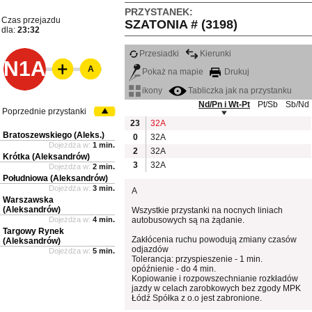
PRZYSTANEK:
Czas przejazdu
SZATONIA # (3198)
dla:
23:32
Przesiadki
Kierunki
N1A
A
Pokaż na mapie
Drukuj
ikony
Tabliczka jak na przystanku
Nd/Pn i Wt-Pt
Pt/Sb
Sb/Nd
Poprzednie przystanki
23
32A
Bratoszewskiego (Aleks.)
0
32A
Dojeżdża w:
1 min.
2
32A
Krótka (Aleksandrów)
3
32A
Dojeżdża w:
2 min.
Południowa (Aleksandrów)
Dojeżdża w:
3 min.
A
Warszawska
(Aleksandrów)
Wszystkie przystanki na nocnych liniach
Dojeżdża w:
4 min.
autobusowych są na żądanie.
Targowy Rynek
Zakłócenia ruchu powodują zmiany czasów
(Aleksandrów)
odjazdów
Dojeżdża w:
5 min.
Tolerancja: przyspieszenie - 1 min.
opóźnienie - do 4 min.
Kopiowanie i rozpowszechnianie rozkładów
jazdy w celach zarobkowych bez zgody MPK
Łódź Spółka z o.o jest zabronione.