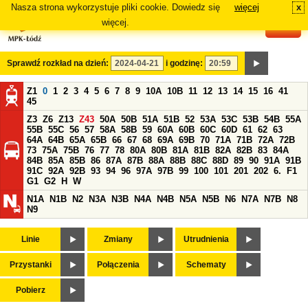
Nasza strona wykorzystuje pliki cookie. Dowiedz się
więcej
x
#
więcej.
Sprawdź rozkład na dzień:
i godzinę:
Z1
0
1
2
3
4
5
6
7
8
9
10A
10B
11
12
13
14
15
16
41
45
Z3
Z6
Z13
Z43
50A
50B
51A
51B
52
53A
53C
53B
54B
55A
55B
55C
56
57
58A
58B
59
60A
60B
60C
60D
61
62
63
64A
64B
65A
65B
66
67
68
69A
69B
70
71A
71B
72A
72B
73
75A
75B
76
77
78
80A
80B
81A
81B
82A
82B
83
84A
84B
85A
85B
86
87A
87B
88A
88B
88C
88D
89
90
91A
91B
91C
92A
92B
93
94
96
97A
97B
99
100
101
201
202
6.
F1
G1
G2
H
W
N1A
N1B
N2
N3A
N3B
N4A
N4B
N5A
N5B
N6
N7A
N7B
N8
N9
Linie
Zmiany
Utrudnienia
Przystanki
Połączenia
Schematy
Pobierz