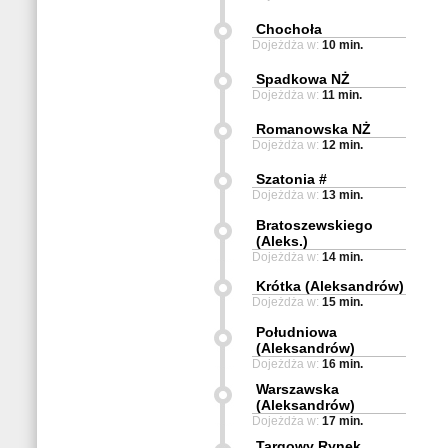
Chochoła
Dojeżdża w:
10 min.
Spadkowa NŻ
Dojeżdża w:
11 min.
Romanowska NŻ
Dojeżdża w:
12 min.
Szatonia #
Dojeżdża w:
13 min.
Bratoszewskiego
(Aleks.)
Dojeżdża w:
14 min.
Krótka (Aleksandrów)
Dojeżdża w:
15 min.
Południowa
(Aleksandrów)
Dojeżdża w:
16 min.
Warszawska
(Aleksandrów)
Dojeżdża w:
17 min.
Targowy Rynek