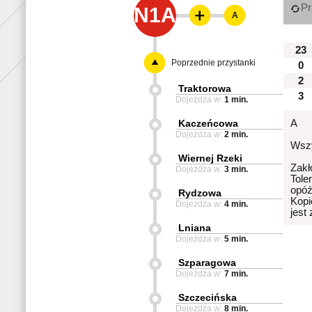
Pr
N1A
A
23
Poprzednie przystanki
0
2
Traktorowa
3
Dojeżdża w:
1 min.
Kaczeńcowa
A
Dojeżdża w:
2 min.
Wszy
Wiernej Rzeki
Zakł
Dojeżdża w:
3 min.
Tole
opóź
Rydzowa
Kopi
Dojeżdża w:
4 min.
jest
Lniana
Dojeżdża w:
5 min.
Szparagowa
Dojeżdża w:
7 min.
Szczecińska
Dojeżdża w:
8 min.