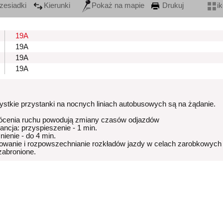
zesiadki
Kierunki
Pokaż na mapie
Drukuj
i
19A
19A
19A
19A
stkie przystanki na nocnych liniach autobusowych są na żądanie.
ócenia ruchu powodują zmiany czasów odjazdów
rancja: przyspieszenie - 1 min.
nienie - do 4 min.
owanie i rozpowszechnianie rozkładów jazdy w celach zarobkowych
 zabronione.