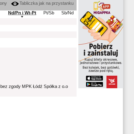
kony
Tabliczka jak na przystanku
Nd/Pn i Wt-Pt
Pt/Sb
Sb/Nd
 bez zgody MPK Łódź Spółka z o.o