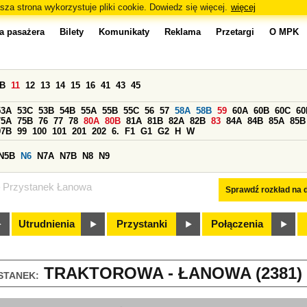
sza strona wykorzystuje pliki cookie. Dowiedz się więcej.
więcej
a pasażera
Bilety
Komunikaty
Reklama
Przetargi
O MPK
0B
11
12
13
14
15
16
41
43
45
53A
53C
53B
54B
55A
55B
55C
56
57
58A
58B
59
60A
60B
60C
60
75A
75B
76
77
78
80A
80B
81A
81B
82A
82B
83
84A
84B
85A
85B
97B
99
100
101
201
202
6.
F1
G1
G2
H
W
N5B
N6
N7A
N7B
N8
N9
Przystanek Łanowa
Sprawdź rozkład na d
Utrudnienia
Przystanki
Połączenia
TRAKTOROWA - ŁANOWA (2381)
STANEK: