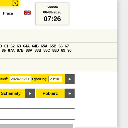
x
Sobota
08-08-2026
Praca
07:26
D
61
62
63
64A
64B
65A
65B
66
67
86
87A
87B
88A
88B
88C
88D
89
90
zień:
i godzinę:
Schematy
Pobierz