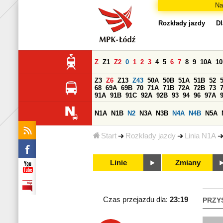
Na
Rozkłady jazdy
Dl
Z
Z1
Z2
0
1
2
3
4
5
6
7
8
9
10A
1
Z3
Z6
Z13
Z43
50A
50B
51A
51B
52
68
69A
69B
70
71A
71B
72A
72B
73
91A
91B
91C
92A
92B
93
94
96
97A
N1A
N1B
N2
N3A
N3B
N4A
N4B
N5A
Start
Rozkłady jazdy
Linia N1A
Linie
Zmiany
Czas przejazdu dla:
23:19
PRZY