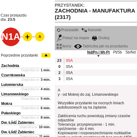
PRZYSTANEK:
ZACHODNIA - MANUFAKTURA
Czas przejazdu
(2317)
dla:
23:5
Przesiadki
Kierunki
N1A
A
Pokaż na mapie
Drukuj
ikony
Tabliczka jak na przystanku
Nd/Pn i Wt-Pt
Pt/Sb
Sb/Nd
Poprzednie przystanki
23
05A
Zachodnia
0
05A
Dojeżdża w:
1 min.
2
05A
Czarnkowska
3
05A
Dojeżdża w:
3 min.
Lutomierska
Dojeżdża w:
4 min.
A
Limanowskiego
y - od Mokrej do zaj. Limanowskiego
Dojeżdża w:
5 min.
Wszystkie przystanki na nocnych liniach
Mokra
autobusowych są na żądanie.
Dojeżdża w:
6 min.
Pułaskiego
Zakłócenia ruchu powodują zmiany czasów
Dojeżdża w:
8 min.
odjazdów
Dw. Łódź Żabieniec
Tolerancja: przyspieszenie - 1 min.
Dojeżdża w:
10 min.
opóźnienie - do 4 min.
Dw. Łódź Żabieniec
Kopiowanie i rozpowszechnianie rozkładów
Dojeżdża w:
11 min.