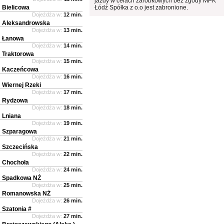
jazdy w celach zarobkowych bez zgody MPK
Bielicowa
Łódź Spółka z o.o jest zabronione.
Dojeżdża w:
12 min.
Aleksandrowska
Dojeżdża w:
13 min.
Łanowa
Dojeżdża w:
14 min.
Traktorowa
Dojeżdża w:
15 min.
Kaczeńcowa
Dojeżdża w:
16 min.
Wiernej Rzeki
Dojeżdża w:
17 min.
Rydzowa
Dojeżdża w:
18 min.
Lniana
Dojeżdża w:
19 min.
Szparagowa
Dojeżdża w:
21 min.
Szczecińska
Dojeżdża w:
22 min.
Chochoła
Dojeżdża w:
24 min.
Spadkowa NŻ
Dojeżdża w:
25 min.
Romanowska NŻ
Dojeżdża w:
26 min.
Szatonia #
Dojeżdża w:
27 min.