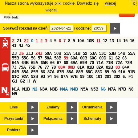
Nasza strona wykorzystuje pliki cookie. Dowiedz się
więcej
x
#
więcej.
Sprawdź rozkład na dzień:
i godzinę:
Z
Z1
Z2
0
1
2
3
4
5
6
7
8
9
10A
10B
11
12
13
14
15
16
41
43
45
Z3
Z6
Z13
Z43
50A
50B
51A
51B
52
53A
53C
53B
54B
55A
55B
55C
56
57
58A
58B
59
60A
60B
60C
60D
61
62
63
64A
64B
65A
65B
66
67
68
69A
69B
70
71A
71B
72A
72B
73
75A
75B
76
77
78
80A
80B
81A
81B
82A
82B
83
84A
84B
85A
85B
86
87A
87B
88A
88B
88C
88D
89
90
91A
91B
91C
92A
92B
93
94
96
97A
97B
99
100
101
201
202
6.
F1
G1
G2
H
W
N1A
N1B
N2
N3A
N3B
N4A
N4B
N5A
N5B
N6
N7A
N7B
N8
N9
Linie
Zmiany
Utrudnienia
Przystanki
Połączenia
Schematy
Pobierz