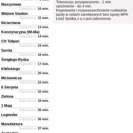
Tolerancja: przyspieszenie - 1 min.
Maszynowa
opóźnienie - do 4 min.
Dojeżdża w:
10 min.
Kopiowanie i rozpowszechnianie rozkładów
Widzew Stadion
jazdy w celach zarobkowych bez zgody MPK
Dojeżdża w:
11 min.
Łódź Spółka z o.o jest zabronione.
Niciarniana
Dojeżdża w:
13 min.
Konstytucyjna (Wi-Ma)
Dojeżdża w:
14 min.
CH Tulipan
Dojeżdża w:
15 min.
Sarnia
Dojeżdża w:
16 min.
Śmigłego-Rydza
Dojeżdża w:
17 min.
Kilińskiego
Dojeżdża w:
20 min.
Mickiewicza
Dojeżdża w:
22 min.
6 Sierpnia
Dojeżdża w:
32 min.
Zielona
Dojeżdża w:
34 min.
1 Maja
Dojeżdża w:
35 min.
Legionów
Dojeżdża w:
36 min.
Manufaktura
Dojeżdża w:
37 min.