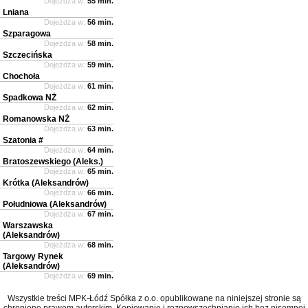
Dojeżdża w:
55 min.
Lniana
Dojeżdża w:
56 min.
Szparagowa
Dojeżdża w:
58 min.
Szczecińska
Dojeżdża w:
59 min.
Chochoła
Dojeżdża w:
61 min.
Spadkowa NŻ
Dojeżdża w:
62 min.
Romanowska NŻ
Dojeżdża w:
63 min.
Szatonia #
Dojeżdża w:
64 min.
Bratoszewskiego (Aleks.)
Dojeżdża w:
65 min.
Krótka (Aleksandrów)
Dojeżdża w:
66 min.
Południowa (Aleksandrów)
Dojeżdża w:
67 min.
Warszawska
(Aleksandrów)
Dojeżdża w:
68 min.
Targowy Rynek
(Aleksandrów)
Dojeżdża w:
69 min.
Wszystkie treści MPK-Łódź Spółka z o.o. opublikowane na niniejszej stronie są
chronione prawem autorskim. Kopiowanie i rozpowszechnianie ich bez pisemnej