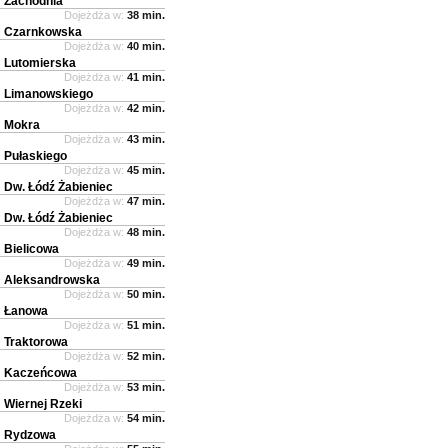
Zachodnia
Dojeżdża w:
38 min.
Czarnkowska
Dojeżdża w:
40 min.
Lutomierska
Dojeżdża w:
41 min.
Limanowskiego
Dojeżdża w:
42 min.
Mokra
Dojeżdża w:
43 min.
Pułaskiego
Dojeżdża w:
45 min.
Dw. Łódź Żabieniec
Dojeżdża w:
47 min.
Dw. Łódź Żabieniec
Dojeżdża w:
48 min.
Bielicowa
Dojeżdża w:
49 min.
Aleksandrowska
Dojeżdża w:
50 min.
Łanowa
Dojeżdża w:
51 min.
Traktorowa
Dojeżdża w:
52 min.
Kaczeńcowa
Dojeżdża w:
53 min.
Wiernej Rzeki
Dojeżdża w:
54 min.
Rydzowa