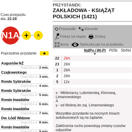
PRZYSTANEK:
ZAKŁADOWA - KSIĄŻĄT
Czas przejazdu
POLSKICH (1421)
dla:
22:28
Przesiadki
Kierunki
N1A
A
Pokaż na mapie
Drukuj
ikony
Tabliczka jak na przystanku
Nd/Pn i Wt-Pt
Pt/Sb
Sb/Nd
Poprzednie przystanki
22
28A
Augustów NŻ
23
28A
Dojeżdża w:
2 min.
1
28A
Czajkowskiego
2
28A
Dojeżdża w:
3 min.
Rondo Sybiraków
5
12x
Dojeżdża w:
4 min.
Rondo Sybiraków
x - Włókniarzy, Lutomierską, Klonową,
Dojeżdża w:
5 min.
Limanowskiego
Rondo Inwalidów
A
Dojeżdża w:
6 min.
y - od Mokrej do zaj. Limanowskiego
Rondo Inwalidów
Dojeżdża w:
7 min.
Wszystkie przystanki na nocnych liniach
autobusowych są na żądanie.
Dw. Łódź Widzew
Dojeżdża w:
8 min.
Zakłócenia ruchu powodują zmiany czasów
Rondo Inwalidów
odjazdów
Dojeżdża w:
9 min.