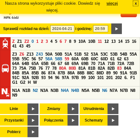
Nasza strona wykorzystuje pliki cookie. Dowiedz się
więcej
x
#
więcej.
Sprawdź rozkład na dzień:
i godzinę:
Z
Z1
Z2
0
1
2
3
4
5
6
7
8
9
10A
10B
11
12
13
14
15
16
41
43
45
Z3
Z6
Z13
Z43
50A
50B
51A
51B
52
53A
53C
53B
54B
55A
55B
55C
56
57
58A
58B
59
60A
60B
60C
60D
61
62
63
64A
64B
65A
65B
66
67
68
69A
69B
70
71A
71B
72A
72B
73
75A
75B
76
77
78
80A
80B
81A
81B
82A
82B
83
84A
84B
85A
85B
86
87A
87B
88A
88B
88C
88D
89
90
91A
91B
91C
92A
92B
93
94
96
97A
97B
99
100
101
201
202
6.
F1
G1
G2
H
W
N1A
N1B
N2
N3A
N3B
N4A
N4B
N5A
N5B
N6
N7A
N7B
N8
N9
Linie
Zmiany
Utrudnienia
Przystanki
Połączenia
Schematy
Pobierz