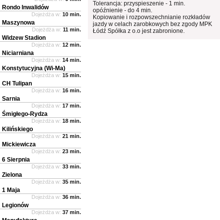
Tolerancja: przyspieszenie - 1 min.
Rondo Inwalidów
opóźnienie - do 4 min.
Dojeżdża w:
10 min.
Kopiowanie i rozpowszechnianie rozkładów
Maszynowa
jazdy w celach zarobkowych bez zgody MPK
Dojeżdża w:
11 min.
Łódź Spółka z o.o jest zabronione.
Widzew Stadion
Dojeżdża w:
12 min.
Niciarniana
Dojeżdża w:
14 min.
Konstytucyjna (Wi-Ma)
Dojeżdża w:
15 min.
CH Tulipan
Dojeżdża w:
16 min.
Sarnia
Dojeżdża w:
17 min.
Śmigłego-Rydza
Dojeżdża w:
18 min.
Kilińskiego
Dojeżdża w:
21 min.
Mickiewicza
Dojeżdża w:
23 min.
6 Sierpnia
Dojeżdża w:
33 min.
Zielona
Dojeżdża w:
35 min.
1 Maja
Dojeżdża w:
36 min.
Legionów
Dojeżdża w:
37 min.