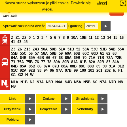
Nasza strona wykorzystuje pliki cookie. Dowiedz się
więcej
x
#
więcej.
Sprawdź rozkład na dzień:
i godzinę:
Z
Z1
Z2
0
1
2
3
4
5
6
7
8
9
10A
10B
11
12
13
14
15
16
41
43
45
Z3
Z6
Z13
Z43
50A
50B
51A
51B
52
53A
53C
53B
54B
55A
55B
55C
56
57
58A
58B
59
60A
60B
60C
60D
61
62
63
64A
64B
65A
65B
66
67
68
69A
69B
70
71A
71B
72A
72B
73
75A
75B
76
77
78
80A
80B
81A
81B
82A
82B
83
84A
84B
85A
85B
86
87A
87B
88A
88B
88C
88D
89
90
91A
91B
91C
92A
92B
93
94
96
97A
97B
99
100
101
201
202
6.
F1
G1
G2
H
W
N1A
N1B
N2
N3A
N3B
N4A
N4B
N5A
N5B
N6
N7A
N7B
N8
N9
Linie
Zmiany
Utrudnienia
Przystanki
Połączenia
Schematy
Pobierz