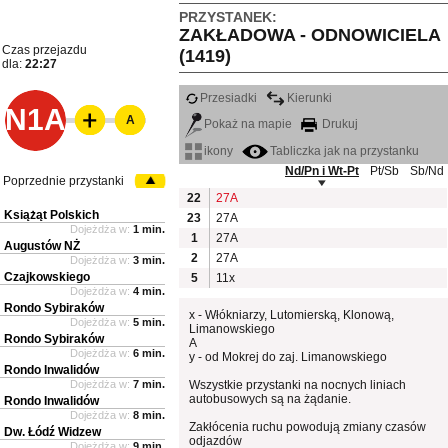
PRZYSTANEK:
ZAKŁADOWA - ODNOWICIELA
Czas przejazdu
(1419)
dla:
22:27
Przesiadki
Kierunki
N1A
A
Pokaż na mapie
Drukuj
ikony
Tabliczka jak na przystanku
Nd/Pn i Wt-Pt
Pt/Sb
Sb/Nd
Poprzednie przystanki
22
27A
Książąt Polskich
23
27A
Dojeżdża w:
1 min.
1
27A
Augustów NŻ
2
27A
Dojeżdża w:
3 min.
Czajkowskiego
5
11x
Dojeżdża w:
4 min.
Rondo Sybiraków
x - Włókniarzy, Lutomierską, Klonową,
Dojeżdża w:
5 min.
Limanowskiego
Rondo Sybiraków
A
Dojeżdża w:
6 min.
y - od Mokrej do zaj. Limanowskiego
Rondo Inwalidów
Dojeżdża w:
7 min.
Wszystkie przystanki na nocnych liniach
autobusowych są na żądanie.
Rondo Inwalidów
Dojeżdża w:
8 min.
Zakłócenia ruchu powodują zmiany czasów
Dw. Łódź Widzew
odjazdów
Dojeżdża w:
9 min.