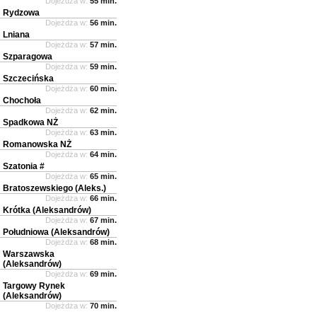
Dojeżdża w:
55 min.
Rydzowa
Dojeżdża w:
56 min.
Lniana
Dojeżdża w:
57 min.
Szparagowa
Dojeżdża w:
59 min.
Szczecińska
Dojeżdża w:
60 min.
Chochoła
Dojeżdża w:
62 min.
Spadkowa NŻ
Dojeżdża w:
63 min.
Romanowska NŻ
Dojeżdża w:
64 min.
Szatonia #
Dojeżdża w:
65 min.
Bratoszewskiego (Aleks.)
Dojeżdża w:
66 min.
Krótka (Aleksandrów)
Dojeżdża w:
67 min.
Południowa (Aleksandrów)
Dojeżdża w:
68 min.
Warszawska
(Aleksandrów)
Dojeżdża w:
69 min.
Targowy Rynek
(Aleksandrów)
Dojeżdża w:
70 min.