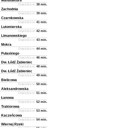
Manufaktura
Dojeżdża w:
38 min.
Zachodnia
Dojeżdża w:
39 min.
Czarnkowska
Dojeżdża w:
41 min.
Lutomierska
Dojeżdża w:
42 min.
Limanowskiego
Dojeżdża w:
43 min.
Mokra
Dojeżdża w:
44 min.
Pułaskiego
Dojeżdża w:
46 min.
Dw. Łódź Żabieniec
Dojeżdża w:
48 min.
Dw. Łódź Żabieniec
Dojeżdża w:
49 min.
Bielicowa
Dojeżdża w:
50 min.
Aleksandrowska
Dojeżdża w:
51 min.
Łanowa
Dojeżdża w:
52 min.
Traktorowa
Dojeżdża w:
53 min.
Kaczeńcowa
Dojeżdża w:
54 min.
Wiernej Rzeki