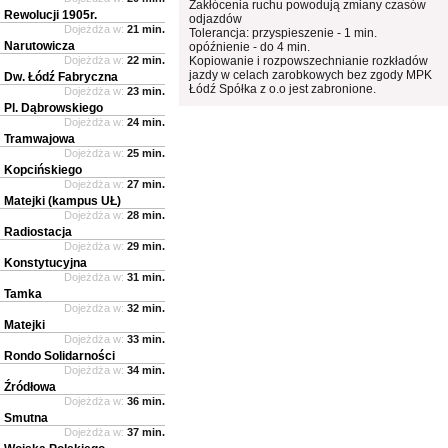
Zakłócenia ruchu powodują zmiany czasów
Rewolucji 1905r.
odjazdów
Dojeżdża w:
21 min.
Tolerancja: przyspieszenie - 1 min.
Narutowicza
opóźnienie - do 4 min.
Dojeżdża w:
22 min.
Kopiowanie i rozpowszechnianie rozkładów
jazdy w celach zarobkowych bez zgody MPK
Dw. Łódź Fabryczna
Łódź Spółka z o.o jest zabronione.
Dojeżdża w:
23 min.
Pl. Dąbrowskiego
Dojeżdża w:
24 min.
Tramwajowa
Dojeżdża w:
25 min.
Kopcińskiego
Dojeżdża w:
27 min.
Matejki (kampus UŁ)
Dojeżdża w:
28 min.
Radiostacja
Dojeżdża w:
29 min.
Konstytucyjna
Dojeżdża w:
31 min.
Tamka
Dojeżdża w:
32 min.
Matejki
Dojeżdża w:
33 min.
Rondo Solidarności
Dojeżdża w:
34 min.
Źródłowa
Dojeżdża w:
36 min.
Smutna
Dojeżdża w:
37 min.