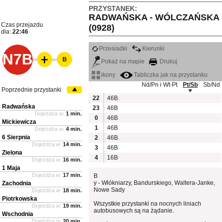
PRZYSTANEK:
RADWAŃSKA - WÓLCZAŃSKA
Czas przejazdu
(0928)
dla:
22:46
Przesiadki
Kierunki
N7B
B
Pokaż na mapie
Drukuj
ikony
Tabliczka jak na przystanku
Nd/Pn i Wt-Pt
Pt/Sb
Sb/Nd
Poprzednie przystanki
22
46B
Radwańska
23
46B
Dojeżdża w:
1 min.
0
46B
Mickiewicza
1
46B
Dojeżdża w:
4 min.
6 Sierpnia
2
46B
Dojeżdża w:
14 min.
3
46B
Zielona
4
16B
Dojeżdża w:
16 min.
1 Maja
Dojeżdża w:
17 min.
B
y - Włókniarzy, Bandurskiego, Waltera-Janke,
Zachodnia
Nowe Sady
Dojeżdża w:
18 min.
Piotrkowska
Wszystkie przystanki na nocnych liniach
Dojeżdża w:
19 min.
autobusowych są na żądanie.
Wschodnia
Dojeżdża w:
20 min.