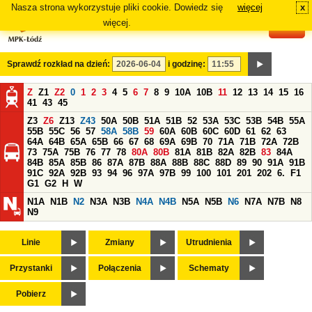
Nasza strona wykorzystuje pliki cookie. Dowiedz się
więcej
x
#
więcej.
Sprawdź rozkład na dzień:
i godzinę:
Z
Z1
Z2
0
1
2
3
4
5
6
7
8
9
10A
10B
11
12
13
14
15
16
41
43
45
Z3
Z6
Z13
Z43
50A
50B
51A
51B
52
53A
53C
53B
54B
55A
55B
55C
56
57
58A
58B
59
60A
60B
60C
60D
61
62
63
64A
64B
65A
65B
66
67
68
69A
69B
70
71A
71B
72A
72B
73
75A
75B
76
77
78
80A
80B
81A
81B
82A
82B
83
84A
84B
85A
85B
86
87A
87B
88A
88B
88C
88D
89
90
91A
91B
91C
92A
92B
93
94
96
97A
97B
99
100
101
201
202
6.
F1
G1
G2
H
W
N1A
N1B
N2
N3A
N3B
N4A
N4B
N5A
N5B
N6
N7A
N7B
N8
N9
Linie
Zmiany
Utrudnienia
Przystanki
Połączenia
Schematy
Pobierz