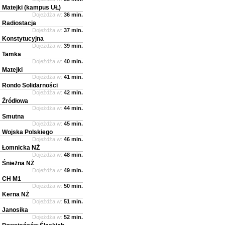
Matejki (kampus UŁ)
Dojeżdża w:
36 min.
Radiostacja
Dojeżdża w:
37 min.
Konstytucyjna
Dojeżdża w:
39 min.
Tamka
Dojeżdża w:
40 min.
Matejki
Dojeżdża w:
41 min.
Rondo Solidarności
Dojeżdża w:
42 min.
Źródłowa
Dojeżdża w:
44 min.
Smutna
Dojeżdża w:
45 min.
Wojska Polskiego
Dojeżdża w:
46 min.
Łomnicka NŻ
Dojeżdża w:
48 min.
Śnieżna NŻ
Dojeżdża w:
49 min.
CH M1
Dojeżdża w:
50 min.
Kerna NŻ
Dojeżdża w:
51 min.
Janosika
Dojeżdża w:
52 min.