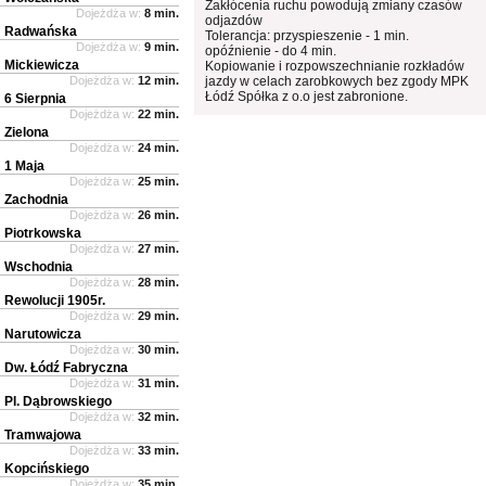
Zakłócenia ruchu powodują zmiany czasów
Dojeżdża w:
8 min.
odjazdów
Radwańska
Tolerancja: przyspieszenie - 1 min.
Dojeżdża w:
9 min.
opóźnienie - do 4 min.
Mickiewicza
Kopiowanie i rozpowszechnianie rozkładów
Dojeżdża w:
12 min.
jazdy w celach zarobkowych bez zgody MPK
Łódź Spółka z o.o jest zabronione.
6 Sierpnia
Dojeżdża w:
22 min.
Zielona
Dojeżdża w:
24 min.
1 Maja
Dojeżdża w:
25 min.
Zachodnia
Dojeżdża w:
26 min.
Piotrkowska
Dojeżdża w:
27 min.
Wschodnia
Dojeżdża w:
28 min.
Rewolucji 1905r.
Dojeżdża w:
29 min.
Narutowicza
Dojeżdża w:
30 min.
Dw. Łódź Fabryczna
Dojeżdża w:
31 min.
Pl. Dąbrowskiego
Dojeżdża w:
32 min.
Tramwajowa
Dojeżdża w:
33 min.
Kopcińskiego
Dojeżdża w:
35 min.