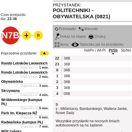
PRZYSTANEK:
POLITECHNIKI -
Czas przejazdu
OBYWATELSKA (0821)
dla:
22:38
Przesiadki
Kierunki
N7B
B
Pokaż na mapie
Drukuj
ikony
Tabliczka jak na przystanku
Nd/Pn i Wt-Pt
Pt/Sb
Sb/Nd
Poprzednie przystanki
22
38B
Rondo Lotników Lwowskich
23
38B
Dojeżdża w:
1 min.
0
38B
Rondo Lotników Lwowskich
1
38B
Dojeżdża w:
2 min.
Obywatelska
2
38B
Dojeżdża w:
3 min.
3
38B
Skrzywana
4
08B
Dojeżdża w:
4 min.
Wróblewskiego (kampus
PŁ)
B
Dojeżdża w:
5 min.
y - Włókniarzy, Bandurskiego, Waltera-Janke,
Nowe Sady
Park im. Klepacza NŻ
Dojeżdża w:
6 min.
Wszystkie przystanki na nocnych liniach
Radwańska (kampus PŁ)
autobusowych są na żądanie.
Dojeżdża w:
7 min.
Wólczańska