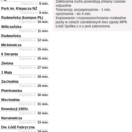
Zakłócenia ruchu powodują zmiany czasów
Dojeżdża w:
8 min.
odjazdów
Park im. Klepacza NŻ
Tolerancja: przyspieszenie - 1 min.
Dojeżdża w:
9 min.
opóźnienie - do 4 min.
Radwańska (kampus PŁ)
Kopiowanie i rozpowszechnianie rozkładów
Dojeżdża w:
10 min.
jazdy w celach zarobkowych bez zgody MPK
Łódź Spółka z o.o jest zabronione.
Wólczańska
Dojeżdża w:
11 min.
Radwańska
Dojeżdża w:
12 min.
Mickiewicza
Dojeżdża w:
15 min.
6 Sierpnia
Dojeżdża w:
25 min.
Zielona
Dojeżdża w:
27 min.
1 Maja
Dojeżdża w:
28 min.
Zachodnia
Dojeżdża w:
29 min.
Piotrkowska
Dojeżdża w:
30 min.
Wschodnia
Dojeżdża w:
31 min.
Rewolucji 1905r.
Dojeżdża w:
32 min.
Narutowicza
Dojeżdża w:
33 min.
Dw. Łódź Fabryczna
Dojeżdża w:
34 min.