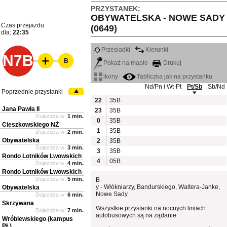
PRZYSTANEK:
OBYWATELSKA - NOWE SADY
Czas przejazdu
(0649)
dla:
22:35
Przesiadki
Kierunki
N7B
B
Pokaż na mapie
Drukuj
ikony
Tabliczka jak na przystanku
Nd/Pn i Wt-Pt
Pt/Sb
Sb/Nd
Poprzednie przystanki
22
35B
Jana Pawła II
23
35B
Dojeżdża w:
1 min.
0
35B
Cieszkowskiego NŻ
1
35B
Dojeżdża w:
2 min.
Obywatelska
2
35B
Dojeżdża w:
3 min.
3
35B
Rondo Lotników Lwowskich
4
05B
Dojeżdża w:
4 min.
Rondo Lotników Lwowskich
Dojeżdża w:
5 min.
B
y - Włókniarzy, Bandurskiego, Waltera-Janke,
Obywatelska
Nowe Sady
Dojeżdża w:
6 min.
Skrzywana
Wszystkie przystanki na nocnych liniach
Dojeżdża w:
7 min.
autobusowych są na żądanie.
Wróblewskiego (kampus
PŁ)