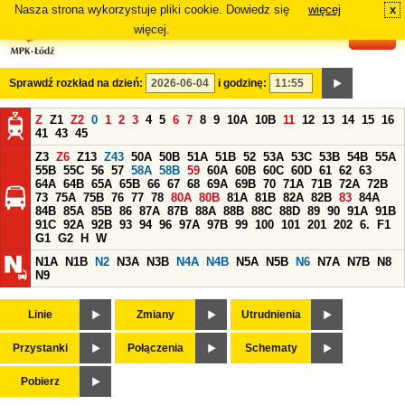
Nasza strona wykorzystuje pliki cookie. Dowiedz się
więcej
x
#
więcej.
Sprawdź rozkład na dzień:
i godzinę:
Z
Z1
Z2
0
1
2
3
4
5
6
7
8
9
10A
10B
11
12
13
14
15
16
41
43
45
Z3
Z6
Z13
Z43
50A
50B
51A
51B
52
53A
53C
53B
54B
55A
55B
55C
56
57
58A
58B
59
60A
60B
60C
60D
61
62
63
64A
64B
65A
65B
66
67
68
69A
69B
70
71A
71B
72A
72B
73
75A
75B
76
77
78
80A
80B
81A
81B
82A
82B
83
84A
84B
85A
85B
86
87A
87B
88A
88B
88C
88D
89
90
91A
91B
91C
92A
92B
93
94
96
97A
97B
99
100
101
201
202
6.
F1
G1
G2
H
W
N1A
N1B
N2
N3A
N3B
N4A
N4B
N5A
N5B
N6
N7A
N7B
N8
N9
Linie
Zmiany
Utrudnienia
Przystanki
Połączenia
Schematy
Pobierz