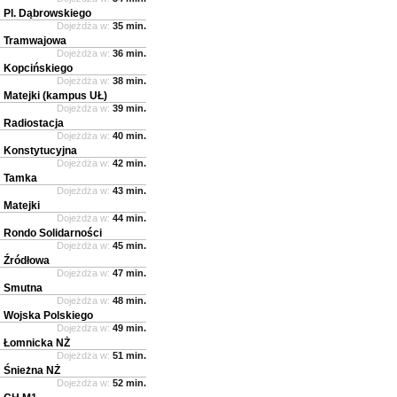
Pl. Dąbrowskiego
Dojeżdża w:
35 min.
Tramwajowa
Dojeżdża w:
36 min.
Kopcińskiego
Dojeżdża w:
38 min.
Matejki (kampus UŁ)
Dojeżdża w:
39 min.
Radiostacja
Dojeżdża w:
40 min.
Konstytucyjna
Dojeżdża w:
42 min.
Tamka
Dojeżdża w:
43 min.
Matejki
Dojeżdża w:
44 min.
Rondo Solidarności
Dojeżdża w:
45 min.
Źródłowa
Dojeżdża w:
47 min.
Smutna
Dojeżdża w:
48 min.
Wojska Polskiego
Dojeżdża w:
49 min.
Łomnicka NŻ
Dojeżdża w:
51 min.
Śnieżna NŻ
Dojeżdża w:
52 min.