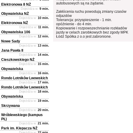
autobusowych są na żądanie.
Elektronowa 8 NŻ
Dojeżdża w:
9 min.
Zakłócenia ruchu powodują zmiany czasów
Obywatelska NŻ
odjazdów
Dojeżdża w:
10 min.
Tolerancja: przyspieszenie - 1 min.
Elektronowa NŻ
opóźnienie - do 4 min.
Dojeżdża w:
11 min.
Kopiowanie i rozpowszechnianie rozkładów
Obywatelska 106
jazdy w celach zarobkowych bez zgody MPK
Dojeżdża w:
12 min.
Łódź Spółka z o.o jest zabronione.
Nowe Sady
Dojeżdża w:
13 min.
Jana Pawła II
Dojeżdża w:
14 min.
Cieszkowskiego NŻ
Dojeżdża w:
15 min.
Obywatelska
Dojeżdża w:
16 min.
Rondo Lotników Lwowskich
Dojeżdża w:
17 min.
Rondo Lotników Lwowskich
Dojeżdża w:
18 min.
Obywatelska
Dojeżdża w:
19 min.
Skrzywana
Dojeżdża w:
20 min.
Wróblewskiego (kampus
PŁ)
Dojeżdża w:
21 min.
Park im. Klepacza NŻ
Dojeżdża w:
22 min.