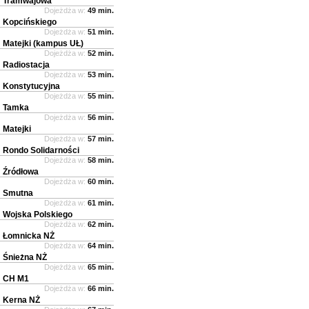
Tramwajowa
Dojeżdża w:
49 min.
Kopcińskiego
Dojeżdża w:
51 min.
Matejki (kampus UŁ)
Dojeżdża w:
52 min.
Radiostacja
Dojeżdża w:
53 min.
Konstytucyjna
Dojeżdża w:
55 min.
Tamka
Dojeżdża w:
56 min.
Matejki
Dojeżdża w:
57 min.
Rondo Solidarności
Dojeżdża w:
58 min.
Źródłowa
Dojeżdża w:
60 min.
Smutna
Dojeżdża w:
61 min.
Wojska Polskiego
Dojeżdża w:
62 min.
Łomnicka NŻ
Dojeżdża w:
64 min.
Śnieżna NŻ
Dojeżdża w:
65 min.
CH M1
Dojeżdża w:
66 min.
Kerna NŻ