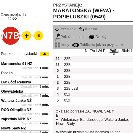
PRZYSTANEK:
MARATOŃSKA (WEW.) -
Czas przejazdu
POPIEŁUSZKI (0549)
dla:
22:22
Przesiadki
Kierunki
N7B
B
Pokaż na mapie
Drukuj
ikony
Tabliczka jak na przystanku
Nd/Pn i Wt-Pt
Pt/Sb
Sb/Nd
Poprzednie przystanki
22
22B
Maratońska 91 NŻ
23
22B
Dojeżdża w:
1 min.
0
22B
Plocka
1
22B
Dojeżdża w:
2 min.
Dw. Łódź Retkinia
2
22B
Dojeżdża w:
3 min.
3
22B
52B
Obywatelska
4
05x
Dojeżdża w:
4 min.
5
05x
Waltera-Janke NŻ
Dojeżdża w:
6 min.
ROD Olimpijka NŻ
x - zjazd po trasie ZAJ.NOWE SADY
Dojeżdża w:
6 min.
B
zajezdnia MPK NŻ
y - Włókniarzy, Bandurskiego, Waltera-Janke,
Dojeżdża w:
7 min.
Nowe Sady
Nowe Sady NŻ
Wszystkie przystanki na nocnych liniach
Dojeżdża w:
8 min.