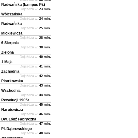
Radwańska (kampus PŁ)
Dojeżdża w:
23 min.
Wólczańska
Dojeżdża w:
24 min.
Radwańska
Dojeżdża w:
25 min.
Mickiewicza
Dojeżdża w:
28 min.
6 Sierpnia
Dojeżdża w:
38 min.
Zielona
Dojeżdża w:
40 min.
1 Maja
Dojeżdża w:
41 min.
Zachodnia
Dojeżdża w:
42 min.
Piotrkowska
Dojeżdża w:
43 min.
Wschodnia
Dojeżdża w:
44 min.
Rewolucji 1905r.
Dojeżdża w:
45 min.
Narutowicza
Dojeżdża w:
46 min.
Dw. Łódź Fabryczna
Dojeżdża w:
47 min.
Pl. Dąbrowskiego
Dojeżdża w:
48 min.