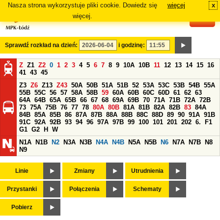
Nasza strona wykorzystuje pliki cookie. Dowiedz się
więcej
x
#
więcej.
Sprawdź rozkład na dzień:
i godzinę:
Z
Z1
Z2
0
1
2
3
4
5
6
7
8
9
10A
10B
11
12
13
14
15
16
41
43
45
Z3
Z6
Z13
Z43
50A
50B
51A
51B
52
53A
53C
53B
54B
55A
55B
55C
56
57
58A
58B
59
60A
60B
60C
60D
61
62
63
64A
64B
65A
65B
66
67
68
69A
69B
70
71A
71B
72A
72B
73
75A
75B
76
77
78
80A
80B
81A
81B
82A
82B
83
84A
84B
85A
85B
86
87A
87B
88A
88B
88C
88D
89
90
91A
91B
91C
92A
92B
93
94
96
97A
97B
99
100
101
201
202
6.
F1
G1
G2
H
W
N1A
N1B
N2
N3A
N3B
N4A
N4B
N5A
N5B
N6
N7A
N7B
N8
N9
Linie
Zmiany
Utrudnienia
Przystanki
Połączenia
Schematy
Pobierz