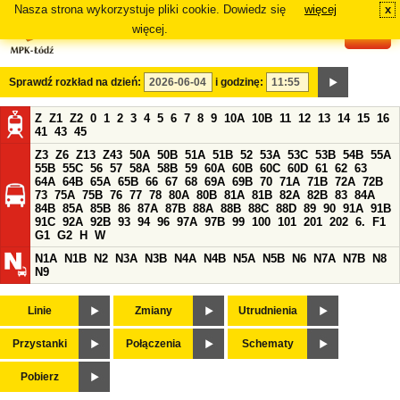
Nasza strona wykorzystuje pliki cookie. Dowiedz się
więcej
x
#
więcej.
Sprawdź rozkład na dzień:
i godzinę:
Z
Z1
Z2
0
1
2
3
4
5
6
7
8
9
10A
10B
11
12
13
14
15
16
41
43
45
Z3
Z6
Z13
Z43
50A
50B
51A
51B
52
53A
53C
53B
54B
55A
55B
55C
56
57
58A
58B
59
60A
60B
60C
60D
61
62
63
64A
64B
65A
65B
66
67
68
69A
69B
70
71A
71B
72A
72B
73
75A
75B
76
77
78
80A
80B
81A
81B
82A
82B
83
84A
84B
85A
85B
86
87A
87B
88A
88B
88C
88D
89
90
91A
91B
91C
92A
92B
93
94
96
97A
97B
99
100
101
201
202
6.
F1
G1
G2
H
W
N1A
N1B
N2
N3A
N3B
N4A
N4B
N5A
N5B
N6
N7A
N7B
N8
N9
Linie
Zmiany
Utrudnienia
Przystanki
Połączenia
Schematy
Pobierz