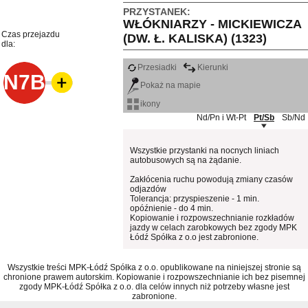
PRZYSTANEK:
WŁÓKNIARZY - MICKIEWICZA
Czas przejazdu
(DW. Ł. KALISKA) (1323)
dla:
Przesiadki
Kierunki
N7B
Pokaż na mapie
ikony
Nd/Pn i Wt-Pt
Pt/Sb
Sb/Nd
Wszystkie przystanki na nocnych liniach
autobusowych są na żądanie.
Zakłócenia ruchu powodują zmiany czasów
odjazdów
Tolerancja: przyspieszenie - 1 min.
opóźnienie - do 4 min.
Kopiowanie i rozpowszechnianie rozkładów
jazdy w celach zarobkowych bez zgody MPK
Łódź Spółka z o.o jest zabronione.
Wszystkie treści MPK-Łódź Spółka z o.o. opublikowane na niniejszej stronie są
chronione prawem autorskim. Kopiowanie i rozpowszechnianie ich bez pisemnej
zgody MPK-Łódź Spółka z o.o. dla celów innych niż potrzeby własne jest
zabronione.