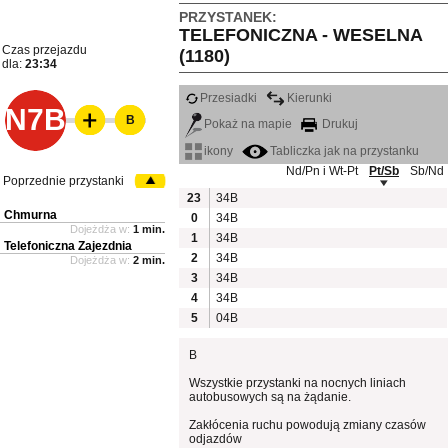
PRZYSTANEK:
TELEFONICZNA - WESELNA
Czas przejazdu
(1180)
dla:
23:34
Przesiadki
Kierunki
N7B
B
Pokaż na mapie
Drukuj
ikony
Tabliczka jak na przystanku
Nd/Pn i Wt-Pt
Pt/Sb
Sb/Nd
Poprzednie przystanki
23
34B
Chmurna
0
34B
Dojeżdża w:
1 min.
1
34B
Telefoniczna Zajezdnia
2
34B
Dojeżdża w:
2 min.
3
34B
4
34B
5
04B
B
Wszystkie przystanki na nocnych liniach
autobusowych są na żądanie.
Zakłócenia ruchu powodują zmiany czasów
odjazdów