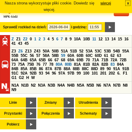
Nasza strona wykorzystuje pliki cookie. Dowiedz się
więcej
x
#
więcej.
Sprawdź rozkład na dzień:
i godzinę:
Z
Z1
Z2
0
1
2
3
4
5
6
7
8
9
10A
10B
11
12
13
14
15
16
41
43
45
Z3
Z6
Z13
Z43
50A
50B
51A
51B
52
53A
53C
53B
54B
55A
55B
55C
56
57
58A
58B
59
60A
60B
60C
60D
61
62
63
64A
64B
65A
65B
66
67
68
69A
69B
70
71A
71B
72A
72B
73
75A
75B
76
77
78
80A
80B
81A
81B
82A
82B
83
84A
84B
85A
85B
86
87A
87B
88A
88B
88C
88D
89
90
91A
91B
91C
92A
92B
93
94
96
97A
97B
99
100
101
201
202
6.
F1
G1
G2
H
W
N1A
N1B
N2
N3A
N3B
N4A
N4B
N5A
N5B
N6
N7A
N7B
N8
N9
Linie
Zmiany
Utrudnienia
Przystanki
Połączenia
Schematy
Pobierz