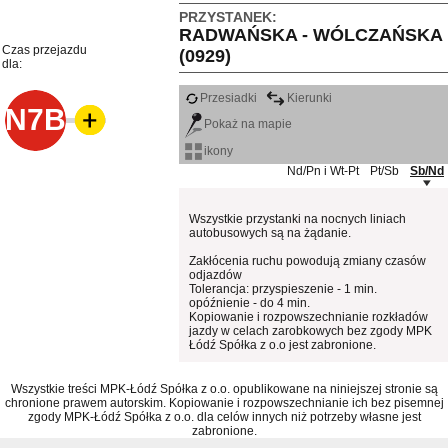
PRZYSTANEK:
RADWAŃSKA - WÓLCZAŃSKA
Czas przejazdu
(0929)
dla:
Przesiadki
Kierunki
N7B
Pokaż na mapie
ikony
Nd/Pn i Wt-Pt
Pt/Sb
Sb/Nd
Wszystkie przystanki na nocnych liniach
autobusowych są na żądanie.
Zakłócenia ruchu powodują zmiany czasów
odjazdów
Tolerancja: przyspieszenie - 1 min.
opóźnienie - do 4 min.
Kopiowanie i rozpowszechnianie rozkładów
jazdy w celach zarobkowych bez zgody MPK
Łódź Spółka z o.o jest zabronione.
Wszystkie treści MPK-Łódź Spółka z o.o. opublikowane na niniejszej stronie są
chronione prawem autorskim. Kopiowanie i rozpowszechnianie ich bez pisemnej
zgody MPK-Łódź Spółka z o.o. dla celów innych niż potrzeby własne jest
zabronione.