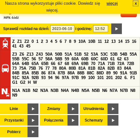
Nasza strona wykorzystuje pliki cookie. Dowiedz się
więcej
x
#
więcej.
Sprawdź rozkład na dzień:
i godzinę:
Z
Z1
Z2
0
1
2
3
4
5
6
7
8
9
10A
10B
11
12
13
14
15
16
41
43
45
Z3
Z6
Z13
Z43
50A
50B
51A
51B
52
53A
53C
53B
54B
55A
55B
55C
56
57
58A
58B
59
60A
60B
60C
60D
61
62
63
64A
64B
65A
65B
66
67
68
69A
69B
70
71A
71B
72A
72B
73
75A
75B
76
77
78
80A
80B
81A
81B
82A
82B
83
84A
84B
85A
85B
86
87A
87B
88A
88B
88C
88D
89
90
91A
91B
91C
92A
92B
93
94
96
97A
97B
99
100
101
201
202
6.
F1
G1
G2
H
W
N1A
N1B
N2
N3A
N3B
N4A
N4B
N5A
N5B
N6
N7A
N7B
N8
N9
Linie
Zmiany
Utrudnienia
Przystanki
Połączenia
Schematy
Pobierz