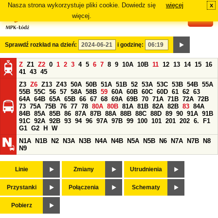
Nasza strona wykorzystuje pliki cookie. Dowiedz się
więcej
x
#
więcej.
Sprawdź rozkład na dzień:
i godzinę:
Z
Z1
Z2
0
1
2
3
4
5
6
7
8
9
10A
10B
11
12
13
14
15
16
41
43
45
Z3
Z6
Z13
Z43
50A
50B
51A
51B
52
53A
53C
53B
54B
55A
55B
55C
56
57
58A
58B
59
60A
60B
60C
60D
61
62
63
64A
64B
65A
65B
66
67
68
69A
69B
70
71A
71B
72A
72B
73
75A
75B
76
77
78
80A
80B
81A
81B
82A
82B
83
84A
84B
85A
85B
86
87A
87B
88A
88B
88C
88D
89
90
91A
91B
91C
92A
92B
93
94
96
97A
97B
99
100
101
201
202
6.
F1
G1
G2
H
W
N1A
N1B
N2
N3A
N3B
N4A
N4B
N5A
N5B
N6
N7A
N7B
N8
N9
Linie
Zmiany
Utrudnienia
Przystanki
Połączenia
Schematy
Pobierz