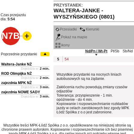
PRZYSTANEK:
WALTERA-JANKE -
Czas przejazdu
WYSZYŃSKIEGO (0801)
dla:
5:54
Przesiadki
Kierunki
N7B
Pokaż na mapie
ikony
Nd/Pn i Wt-Pt
Pt/Sb
Sb/Nd
Poprzednie przystanki
5
54
Waltera-Janke NŻ
Dojeżdża w:
2 min.
ROD Olimpijka NŻ
Wszystkie przystanki na nocnych liniach
Dojeżdża w:
2 min.
autobusowych są na żądanie.
zajezdnia MPK NŻ
Zakłócenia ruchu powodują zmiany czasów
Dojeżdża w:
3 min.
odjazdów
zajezdnia NOWE SADY
Tolerancja: przyspieszenie - 1 min.
Dojeżdża w:
3 min.
opóźnienie - do 4 min.
Kopiowanie i rozpowszechnianie rozkładów
jazdy w celach zarobkowych bez zgody MPK
Łódź Spółka z o.o jest zabronione.
Wszystkie treści MPK-Łódź Spółka z o.o. opublikowane na niniejszej stronie są
chronione prawem autorskim. Kopiowanie i rozpowszechnianie ich bez pisemnej
zgody MPK-Łódź Spółka z o.o. dla celów innych niż potrzeby własne jest