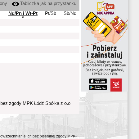
kony
Tabliczka jak na przystanku
Nd/Pn i Wt-Pt
Pt/Sb
Sb/Nd
 bez zgody MPK Łódź Spółka z o.o
ozpowszechnianie ich bez pisemnej zgody MPK-