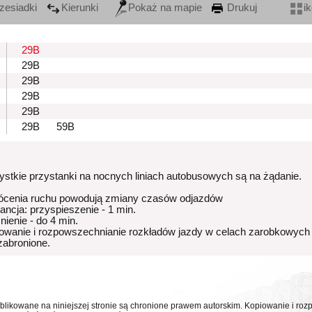
zesiadki
Kierunki
Pokaż na mapie
Drukuj
i
29B
29B
29B
29B
29B
29B
59B
stkie przystanki na nocnych liniach autobusowych są na żądanie.
ócenia ruchu powodują zmiany czasów odjazdów
rancja: przyspieszenie - 1 min.
nienie - do 4 min.
owanie i rozpowszechnianie rozkładów jazdy w celach zarobkowych
 zabronione.
ublikowane na niniejszej stronie są chronione prawem autorskim. Kopiowanie i r