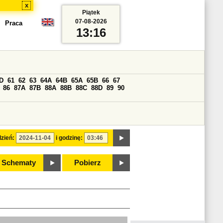
x
Piątek
07-08-2026
Praca
13:16
D
61
62
63
64A
64B
65A
65B
66
67
86
87A
87B
88A
88B
88C
88D
89
90
zień:
i godzinę:
Schematy
Pobierz