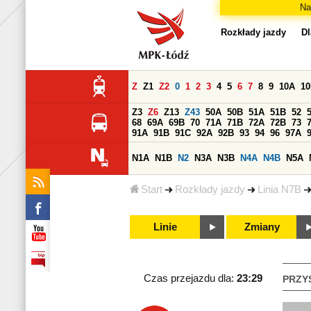
Na
Rozkłady jazdy
Dl
Z
Z1
Z2
0
1
2
3
4
5
6
7
8
9
10A
1
Z3
Z6
Z13
Z43
50A
50B
51A
51B
52
68
69A
69B
70
71A
71B
72A
72B
73
91A
91B
91C
92A
92B
93
94
96
97A
N1A
N1B
N2
N3A
N3B
N4A
N4B
N5A
Start
Rozkłady jazdy
Linia N7B
Linie
Zmiany
Czas przejazdu dla:
23:29
PRZY