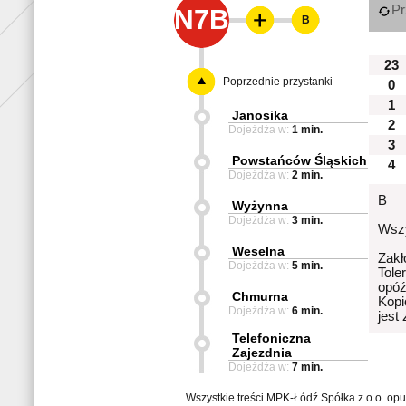
Pr
N7B
B
23
Poprzednie przystanki
0
1
Janosika
2
Dojeżdża w:
1 min.
3
Powstańców Śląskich
4
Dojeżdża w:
2 min.
B
Wyżynna
Dojeżdża w:
3 min.
Wszy
Weselna
Zakł
Dojeżdża w:
5 min.
Tole
opóź
Chmurna
Kopi
Dojeżdża w:
6 min.
jest
Telefoniczna
Zajezdnia
Dojeżdża w:
7 min.
Wszystkie treści MPK-Łódź Spółka z o.o. op