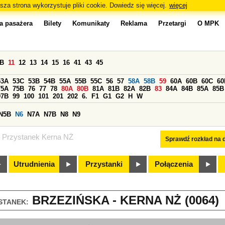
sza strona wykorzystuje pliki cookie. Dowiedz się więcej.
więcej
a pasażera
Bilety
Komunikaty
Reklama
Przetargi
O MPK
0B
11
12
13
14
15
16
41
43
45
53A
53C
53B
54B
55A
55B
55C
56
57
58A
58B
59
60A
60B
60C
60
75A
75B
76
77
78
80A
80B
81A
81B
82A
82B
83
84A
84B
85A
85B
97B
99
100
101
201
202
6.
F1
G1
G2
H
W
N5B
N6
N7A
N7B
N8
N9
Przystanek Kerna NŻ
Sprawdź rozkład na d
Utrudnienia
Przystanki
Połączenia
BRZEZIŃSKA - KERNA NŻ (0064)
STANEK: