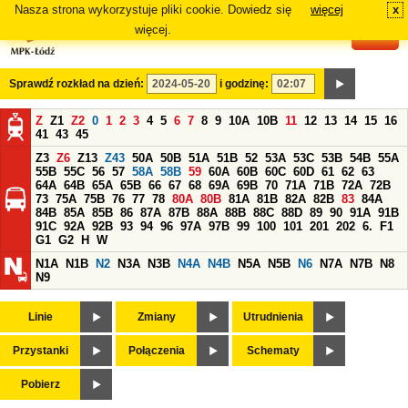
Nasza strona wykorzystuje pliki cookie. Dowiedz się
więcej
x
#
więcej.
Sprawdź rozkład na dzień:
i godzinę:
Z
Z1
Z2
0
1
2
3
4
5
6
7
8
9
10A
10B
11
12
13
14
15
16
41
43
45
Z3
Z6
Z13
Z43
50A
50B
51A
51B
52
53A
53C
53B
54B
55A
55B
55C
56
57
58A
58B
59
60A
60B
60C
60D
61
62
63
64A
64B
65A
65B
66
67
68
69A
69B
70
71A
71B
72A
72B
73
75A
75B
76
77
78
80A
80B
81A
81B
82A
82B
83
84A
84B
85A
85B
86
87A
87B
88A
88B
88C
88D
89
90
91A
91B
91C
92A
92B
93
94
96
97A
97B
99
100
101
201
202
6.
F1
G1
G2
H
W
N1A
N1B
N2
N3A
N3B
N4A
N4B
N5A
N5B
N6
N7A
N7B
N8
N9
Linie
Zmiany
Utrudnienia
Przystanki
Połączenia
Schematy
Pobierz