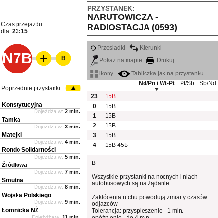
PRZYSTANEK:
NARUTOWICZA -
Czas przejazdu
RADIOSTACJA (0593)
dla:
23:15
Przesiadki
Kierunki
N7B
B
Pokaż na mapie
Drukuj
ikony
Tabliczka jak na przystanku
Nd/Pn i Wt-Pt
Pt/Sb
Sb/Nd
Poprzednie przystanki
23
15B
Konstytucyjna
0
15B
Dojeżdża w:
2 min.
1
15B
Tamka
2
15B
Dojeżdża w:
3 min.
Matejki
3
15B
Dojeżdża w:
4 min.
4
15B
45B
Rondo Solidarności
Dojeżdża w:
5 min.
B
Źródłowa
Dojeżdża w:
7 min.
Wszystkie przystanki na nocnych liniach
Smutna
autobusowych są na żądanie.
Dojeżdża w:
8 min.
Wojska Polskiego
Zakłócenia ruchu powodują zmiany czasów
Dojeżdża w:
9 min.
odjazdów
Łomnicka NŻ
Tolerancja: przyspieszenie - 1 min.
Dojeżdża w:
11 min.
opóźnienie - do 4 min.