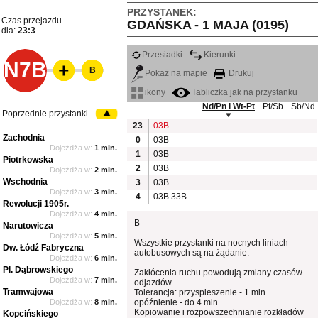
PRZYSTANEK:
Czas przejazdu
GDAŃSKA - 1 MAJA (0195)
dla:
23:3
Przesiadki
Kierunki
N7B
B
Pokaż na mapie
Drukuj
ikony
Tabliczka jak na przystanku
Nd/Pn i Wt-Pt
Pt/Sb
Sb/Nd
Poprzednie przystanki
23
03B
Zachodnia
0
03B
Dojeżdża w:
1 min.
1
03B
Piotrkowska
2
03B
Dojeżdża w:
2 min.
Wschodnia
3
03B
Dojeżdża w:
3 min.
4
03B
33B
Rewolucji 1905r.
Dojeżdża w:
4 min.
B
Narutowicza
Dojeżdża w:
5 min.
Wszystkie przystanki na nocnych liniach
Dw. Łódź Fabryczna
autobusowych są na żądanie.
Dojeżdża w:
6 min.
Pl. Dąbrowskiego
Zakłócenia ruchu powodują zmiany czasów
Dojeżdża w:
7 min.
odjazdów
Tramwajowa
Tolerancja: przyspieszenie - 1 min.
Dojeżdża w:
8 min.
opóźnienie - do 4 min.
Kopiowanie i rozpowszechnianie rozkładów
Kopcińskiego