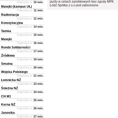
jazdy w celach zarobkowych bez zgody MPK
Dojeżdża w:
10 min.
Łódź Spółka z o.o jest zabronione.
Matejki (kampus UŁ)
Dojeżdża w:
11 min.
Radiostacja
Dojeżdża w:
12 min.
Konstytucyjna
Dojeżdża w:
14 min.
Tamka
Dojeżdża w:
15 min.
Matejki
Dojeżdża w:
16 min.
Rondo Solidarności
Dojeżdża w:
17 min.
Źródłowa
Dojeżdża w:
19 min.
Smutna
Dojeżdża w:
20 min.
Wojska Polskiego
Dojeżdża w:
21 min.
Łomnicka NŻ
Dojeżdża w:
23 min.
Śnieżna NŻ
Dojeżdża w:
24 min.
CH M1
Dojeżdża w:
25 min.
Kerna NŻ
Dojeżdża w:
26 min.
Janosika
Dojeżdża w:
27 min.