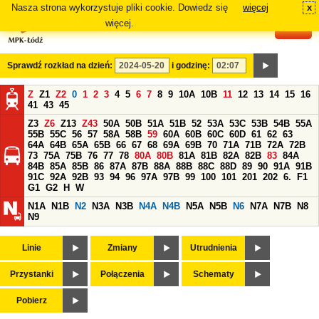
Nasza strona wykorzystuje pliki cookie. Dowiedz się
więcej
x
#
więcej.
Sprawdź rozkład na dzień:
i godzinę:
Z
Z1
Z2
0
1
2
3
4
5
6
7
8
9
10A
10B
11
12
13
14
15
16
41
43
45
Z3
Z6
Z13
Z43
50A
50B
51A
51B
52
53A
53C
53B
54B
55A
55B
55C
56
57
58A
58B
59
60A
60B
60C
60D
61
62
63
64A
64B
65A
65B
66
67
68
69A
69B
70
71A
71B
72A
72B
73
75A
75B
76
77
78
80A
80B
81A
81B
82A
82B
83
84A
84B
85A
85B
86
87A
87B
88A
88B
88C
88D
89
90
91A
91B
91C
92A
92B
93
94
96
97A
97B
99
100
101
201
202
6.
F1
G1
G2
H
W
N1A
N1B
N2
N3A
N3B
N4A
N4B
N5A
N5B
N6
N7A
N7B
N8
N9
Linie
Zmiany
Utrudnienia
Przystanki
Połączenia
Schematy
Pobierz