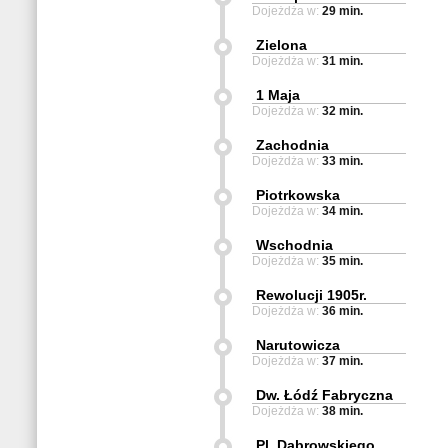
Dojeżdża w:
29 min.
Zielona
Dojeżdża w:
31 min.
1 Maja
Dojeżdża w:
32 min.
Zachodnia
Dojeżdża w:
33 min.
Piotrkowska
Dojeżdża w:
34 min.
Wschodnia
Dojeżdża w:
35 min.
Rewolucji 1905r.
Dojeżdża w:
36 min.
Narutowicza
Dojeżdża w:
37 min.
Dw. Łódź Fabryczna
Dojeżdża w:
38 min.
Pl. Dąbrowskiego