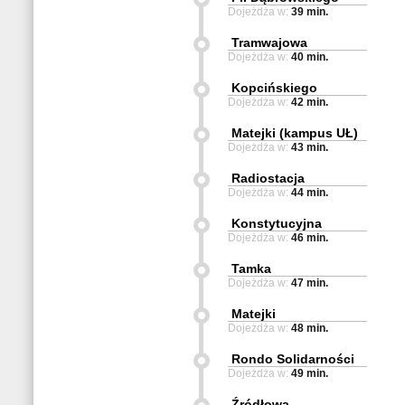
Dojeżdża w:
39 min.
Tramwajowa
Dojeżdża w:
40 min.
Kopcińskiego
Dojeżdża w:
42 min.
Matejki (kampus UŁ)
Dojeżdża w:
43 min.
Radiostacja
Dojeżdża w:
44 min.
Konstytucyjna
Dojeżdża w:
46 min.
Tamka
Dojeżdża w:
47 min.
Matejki
Dojeżdża w:
48 min.
Rondo Solidarności
Dojeżdża w:
49 min.
Źródłowa