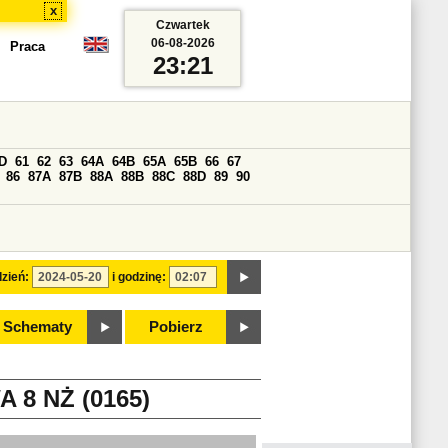
x
Czwartek
06-08-2026
Praca
23:21
D
61
62
63
64A
64B
65A
65B
66
67
86
87A
87B
88A
88B
88C
88D
89
90
zień:
i godzinę:
Schematy
Pobierz
8 NŻ (0165)