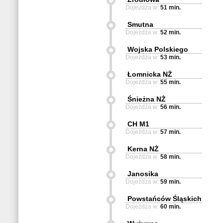
Dojeżdża w:
51 min.
Smutna
Dojeżdża w:
52 min.
Wojska Polskiego
Dojeżdża w:
53 min.
Łomnicka NŻ
Dojeżdża w:
55 min.
Śnieżna NŻ
Dojeżdża w:
56 min.
CH M1
Dojeżdża w:
57 min.
Kerna NŻ
Dojeżdża w:
58 min.
Janosika
Dojeżdża w:
59 min.
Powstańców Śląskich
Dojeżdża w:
60 min.