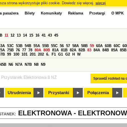
sza strona wykorzystuje pliki cookie. Dowiedz się więcej.
więcej
a pasażera
Bilety
Komunikaty
Reklama
Przetargi
O MPK
0B
11
12
13
14
15
16
41
43
45
53A
53C
53B
54B
55A
55B
55C
56
57
58A
58B
59
60A
60B
60C
60
75A
75B
76
77
78
80A
80B
81A
81B
82A
82B
83
84A
84B
85A
85B
97B
99
100
101
201
202
6.
F1
G1
G2
H
W
N5B
N6
N7A
N7B
N8
N9
Przystanek Elektronowa 8 NŻ
Sprawdź rozkład na d
Utrudnienia
Przystanki
Połączenia
ELEKTRONOWA - ELEKTRONOWA 
STANEK: