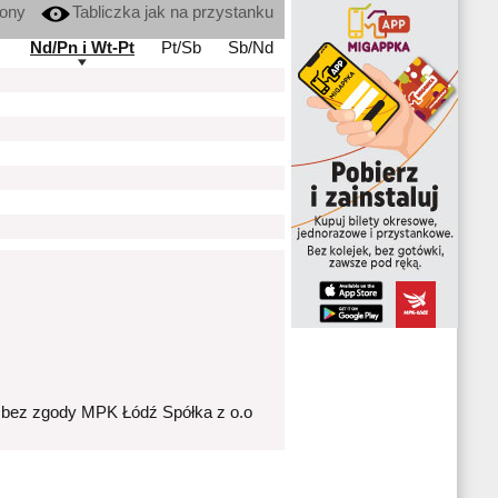
kony
Tabliczka jak na przystanku
Nd/Pn i Wt-Pt
Pt/Sb
Sb/Nd
 bez zgody MPK Łódź Spółka z o.o