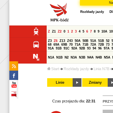
Na
Rozkłady jazdy
Dl
Z
Z1
Z2
0
1
2
3
4
5
6
7
8
9
10A
1
Z3
Z6
Z13
Z43
50A
50B
51A
51B
52
68
69A
69B
70
71A
71B
72A
72B
73
91A
91B
91C
92A
92B
93
94
96
97A
N1A
N1B
N2
N3A
N3B
N4A
N4B
N5A
Start
Rozkłady jazdy
Linia N7B
Linie
Zmiany
Czas przejazdu dla:
22:31
PRZY