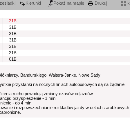
zesiadki
Kierunki
Pokaż na mapie
Drukuj
i
31B
31B
31B
31B
31B
31B
01B
Włókniarzy, Bandurskiego, Waltera-Janke, Nowe Sady
stkie przystanki na nocnych liniach autobusowych są na żądanie.
ócenia ruchu powodują zmiany czasów odjazdów
rancja: przyspieszenie - 1 min.
nienie - do 4 min.
owanie i rozpowszechnianie rozkładów jazdy w celach zarobkowych
 zabronione.