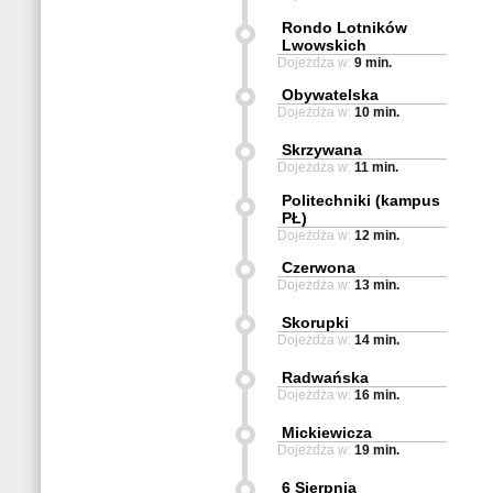
Rondo Lotników
Lwowskich
Dojeżdża w:
9 min.
Obywatelska
Dojeżdża w:
10 min.
Skrzywana
Dojeżdża w:
11 min.
Politechniki (kampus
PŁ)
Dojeżdża w:
12 min.
Czerwona
Dojeżdża w:
13 min.
Skorupki
Dojeżdża w:
14 min.
Radwańska
Dojeżdża w:
16 min.
Mickiewicza
Dojeżdża w:
19 min.
6 Sierpnia