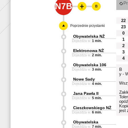
Pr
N7B
B
22
Poprzednie przystanki
23
0
Obywatelska NŻ
1
Dojeżdża w:
1 min.
2
Elektronowa NŻ
3
Dojeżdża w:
2 min.
4
Obywatelska 106
B
Dojeżdża w:
3 min.
y - 
Nowe Sady
Wszy
Dojeżdża w:
4 min.
Zakł
Jana Pawła II
Tole
Dojeżdża w:
5 min.
opóź
Kopi
Cieszkowskiego NŻ
jest
Dojeżdża w:
6 min.
Obywatelska
Dojeżdża w:
7 min.