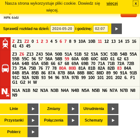
Nasza strona wykorzystuje pliki cookie. Dowiedz się
więcej
x
#
więcej.
Sprawdź rozkład na dzień:
i godzinę:
Z
Z1
Z2
0
1
2
3
4
5
6
7
8
9
10A
10B
11
12
13
14
15
16
41
43
45
Z3
Z6
Z13
Z43
50A
50B
51A
51B
52
53A
53C
53B
54B
55A
55B
55C
56
57
58A
58B
59
60A
60B
60C
60D
61
62
63
64A
64B
65A
65B
66
67
68
69A
69B
70
71A
71B
72A
72B
73
75A
75B
76
77
78
80A
80B
81A
81B
82A
82B
83
84A
84B
85A
85B
86
87A
87B
88A
88B
88C
88D
89
90
91A
91B
91C
92A
92B
93
94
96
97A
97B
99
100
101
201
202
6.
F1
G1
G2
H
W
N1A
N1B
N2
N3A
N3B
N4A
N4B
N5A
N5B
N6
N7A
N7B
N8
N9
Linie
Zmiany
Utrudnienia
Przystanki
Połączenia
Schematy
Pobierz