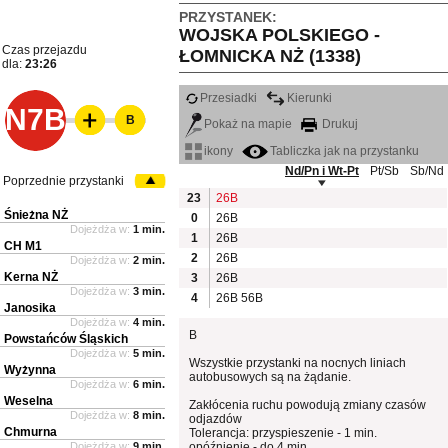
PRZYSTANEK:
WOJSKA POLSKIEGO -
Czas przejazdu
ŁOMNICKA NŻ (1338)
dla:
23:26
Przesiadki
Kierunki
N7B
B
Pokaż na mapie
Drukuj
ikony
Tabliczka jak na przystanku
Nd/Pn i Wt-Pt
Pt/Sb
Sb/Nd
Poprzednie przystanki
23
26B
Śnieżna NŻ
0
26B
Dojeżdża w:
1 min.
1
26B
CH M1
2
26B
Dojeżdża w:
2 min.
Kerna NŻ
3
26B
Dojeżdża w:
3 min.
4
26B
56B
Janosika
Dojeżdża w:
4 min.
B
Powstańców Śląskich
Dojeżdża w:
5 min.
Wszystkie przystanki na nocnych liniach
Wyżynna
autobusowych są na żądanie.
Dojeżdża w:
6 min.
Weselna
Zakłócenia ruchu powodują zmiany czasów
Dojeżdża w:
8 min.
odjazdów
Chmurna
Tolerancja: przyspieszenie - 1 min.
Dojeżdża w:
9 min.
opóźnienie - do 4 min.