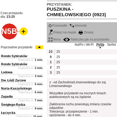
PRZYSTANEK:
PUSZKINA -
Czas przejazdu
CHMIELOWSKIEGO (0923)
dla:
23:25
Przesiadki
Kierunki
N5B
Pokaż na mapie
Drukuj
ikony
Tabliczka jak na przystanku
Nd/Pn i Wt-Pt
Pt/Sb
Sb/Nd
Poprzednie przystanki
23
25
Rondo Sybiraków
0
25
Dojeżdża w:
1 min.
1
25
Rondo Sybiraków
2
25
Dojeżdża w:
2 min.
Lodowa
3
25
Dojeżdża w:
3 min.
Dw. Łódź Zarzew
z - od Zachodnia/Limanowskiego do zaj.
Dojeżdża w:
5 min.
Limanowskiego
Nurta-Kaszyńskiego
Dojeżdża w:
6 min.
Wszystkie przystanki na nocnych liniach
Zapadła
autobusowych są na żądanie.
Dojeżdża w:
7 min.
Zakłócenia ruchu powodują zmiany czasów
Śmigłego-Rydza
odjazdów
Dojeżdża w:
9 min.
Tolerancja: przyspieszenie - 1 min.
Łęczycka
opóźnienie - do 4 min.
Dojeżdża w:
10 min.