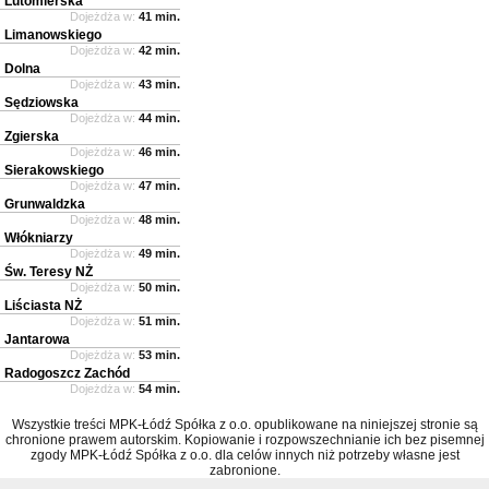
Lutomierska
Dojeżdża w:
41 min.
Limanowskiego
Dojeżdża w:
42 min.
Dolna
Dojeżdża w:
43 min.
Sędziowska
Dojeżdża w:
44 min.
Zgierska
Dojeżdża w:
46 min.
Sierakowskiego
Dojeżdża w:
47 min.
Grunwaldzka
Dojeżdża w:
48 min.
Włókniarzy
Dojeżdża w:
49 min.
Św. Teresy NŻ
Dojeżdża w:
50 min.
Liściasta NŻ
Dojeżdża w:
51 min.
Jantarowa
Dojeżdża w:
53 min.
Radogoszcz Zachód
Dojeżdża w:
54 min.
Wszystkie treści MPK-Łódź Spółka z o.o. opublikowane na niniejszej stronie są
chronione prawem autorskim. Kopiowanie i rozpowszechnianie ich bez pisemnej
zgody MPK-Łódź Spółka z o.o. dla celów innych niż potrzeby własne jest
zabronione.