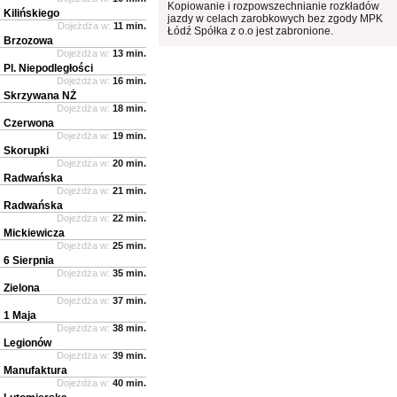
Kopiowanie i rozpowszechnianie rozkładów
Kilińskiego
jazdy w celach zarobkowych bez zgody MPK
Dojeżdża w:
11 min.
Łódź Spółka z o.o jest zabronione.
Brzozowa
Dojeżdża w:
13 min.
Pl. Niepodległości
Dojeżdża w:
16 min.
Skrzywana NŻ
Dojeżdża w:
18 min.
Czerwona
Dojeżdża w:
19 min.
Skorupki
Dojeżdża w:
20 min.
Radwańska
Dojeżdża w:
21 min.
Radwańska
Dojeżdża w:
22 min.
Mickiewicza
Dojeżdża w:
25 min.
6 Sierpnia
Dojeżdża w:
35 min.
Zielona
Dojeżdża w:
37 min.
1 Maja
Dojeżdża w:
38 min.
Legionów
Dojeżdża w:
39 min.
Manufaktura
Dojeżdża w:
40 min.