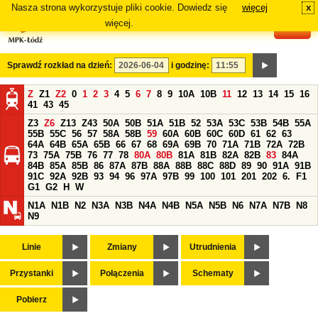
Nasza strona wykorzystuje pliki cookie. Dowiedz się
więcej
x
#
więcej.
Sprawdź rozkład na dzień:
i godzinę:
Z
Z1
Z2
0
1
2
3
4
5
6
7
8
9
10A
10B
11
12
13
14
15
16
41
43
45
Z3
Z6
Z13
Z43
50A
50B
51A
51B
52
53A
53C
53B
54B
55A
55B
55C
56
57
58A
58B
59
60A
60B
60C
60D
61
62
63
64A
64B
65A
65B
66
67
68
69A
69B
70
71A
71B
72A
72B
73
75A
75B
76
77
78
80A
80B
81A
81B
82A
82B
83
84A
84B
85A
85B
86
87A
87B
88A
88B
88C
88D
89
90
91A
91B
91C
92A
92B
93
94
96
97A
97B
99
100
101
201
202
6.
F1
G1
G2
H
W
N1A
N1B
N2
N3A
N3B
N4A
N4B
N5A
N5B
N6
N7A
N7B
N8
N9
Linie
Zmiany
Utrudnienia
Przystanki
Połączenia
Schematy
Pobierz