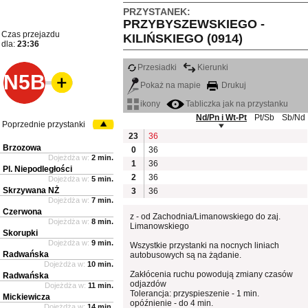
PRZYSTANEK:
PRZYBYSZEWSKIEGO -
Czas przejazdu
KILIŃSKIEGO (0914)
dla:
23:36
Przesiadki
Kierunki
N5B
Pokaż na mapie
Drukuj
ikony
Tabliczka jak na przystanku
Nd/Pn i Wt-Pt
Pt/Sb
Sb/Nd
Poprzednie przystanki
23
36
Brzozowa
0
36
Dojeżdża w:
2 min.
1
36
Pl. Niepodległości
2
36
Dojeżdża w:
5 min.
Skrzywana NŻ
3
36
Dojeżdża w:
7 min.
Czerwona
z - od Zachodnia/Limanowskiego do zaj.
Dojeżdża w:
8 min.
Limanowskiego
Skorupki
Dojeżdża w:
9 min.
Wszystkie przystanki na nocnych liniach
Radwańska
autobusowych są na żądanie.
Dojeżdża w:
10 min.
Zakłócenia ruchu powodują zmiany czasów
Radwańska
odjazdów
Dojeżdża w:
11 min.
Tolerancja: przyspieszenie - 1 min.
Mickiewicza
opóźnienie - do 4 min.
Dojeżdża w:
14 min.