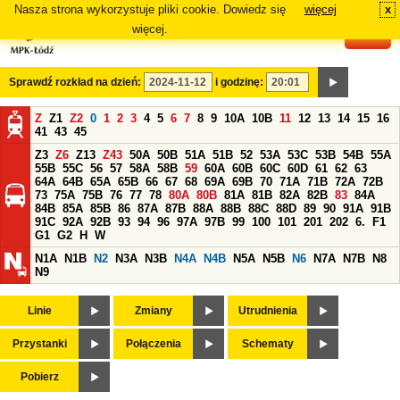
Nasza strona wykorzystuje pliki cookie. Dowiedz się
więcej
x
#
więcej.
Sprawdź rozkład na dzień:
i godzinę:
Z
Z1
Z2
0
1
2
3
4
5
6
7
8
9
10A
10B
11
12
13
14
15
16
41
43
45
Z3
Z6
Z13
Z43
50A
50B
51A
51B
52
53A
53C
53B
54B
55A
55B
55C
56
57
58A
58B
59
60A
60B
60C
60D
61
62
63
64A
64B
65A
65B
66
67
68
69A
69B
70
71A
71B
72A
72B
73
75A
75B
76
77
78
80A
80B
81A
81B
82A
82B
83
84A
84B
85A
85B
86
87A
87B
88A
88B
88C
88D
89
90
91A
91B
91C
92A
92B
93
94
96
97A
97B
99
100
101
201
202
6.
F1
G1
G2
H
W
N1A
N1B
N2
N3A
N3B
N4A
N4B
N5A
N5B
N6
N7A
N7B
N8
N9
Linie
Zmiany
Utrudnienia
Przystanki
Połączenia
Schematy
Pobierz