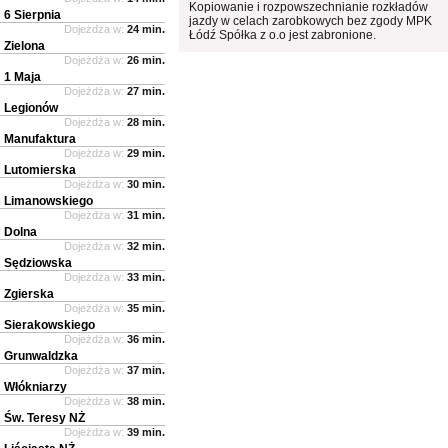
Kopiowanie i rozpowszechnianie rozkładów
6 Sierpnia
jazdy w celach zarobkowych bez zgody MPK
Dojeżdża w:
24 min.
Łódź Spółka z o.o jest zabronione.
Zielona
Dojeżdża w:
26 min.
1 Maja
Dojeżdża w:
27 min.
Legionów
Dojeżdża w:
28 min.
Manufaktura
Dojeżdża w:
29 min.
Lutomierska
Dojeżdża w:
30 min.
Limanowskiego
Dojeżdża w:
31 min.
Dolna
Dojeżdża w:
32 min.
Sędziowska
Dojeżdża w:
33 min.
Zgierska
Dojeżdża w:
35 min.
Sierakowskiego
Dojeżdża w:
36 min.
Grunwaldzka
Dojeżdża w:
37 min.
Włókniarzy
Dojeżdża w:
38 min.
Św. Teresy NŻ
Dojeżdża w:
39 min.