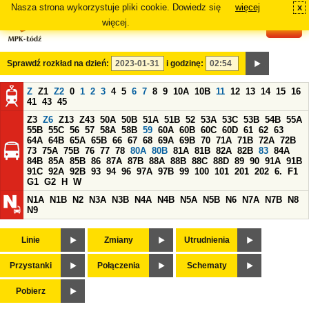
Nasza strona wykorzystuje pliki cookie. Dowiedz się
więcej
x
#
więcej.
Sprawdź rozkład na dzień:
i godzinę:
Z
Z1
Z2
0
1
2
3
4
5
6
7
8
9
10A
10B
11
12
13
14
15
16
41
43
45
Z3
Z6
Z13
Z43
50A
50B
51A
51B
52
53A
53C
53B
54B
55A
55B
55C
56
57
58A
58B
59
60A
60B
60C
60D
61
62
63
64A
64B
65A
65B
66
67
68
69A
69B
70
71A
71B
72A
72B
73
75A
75B
76
77
78
80A
80B
81A
81B
82A
82B
83
84A
84B
85A
85B
86
87A
87B
88A
88B
88C
88D
89
90
91A
91B
91C
92A
92B
93
94
96
97A
97B
99
100
101
201
202
6.
F1
G1
G2
H
W
N1A
N1B
N2
N3A
N3B
N4A
N4B
N5A
N5B
N6
N7A
N7B
N8
N9
Linie
Zmiany
Utrudnienia
Przystanki
Połączenia
Schematy
Pobierz