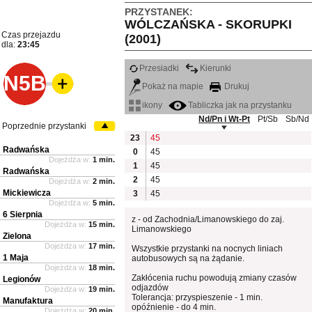
PRZYSTANEK:
WÓLCZAŃSKA - SKORUPKI
Czas przejazdu
(2001)
dla:
23:45
Przesiadki
Kierunki
N5B
Pokaż na mapie
Drukuj
ikony
Tabliczka jak na przystanku
Nd/Pn i Wt-Pt
Pt/Sb
Sb/Nd
Poprzednie przystanki
23
45
Radwańska
0
45
Dojeżdża w:
1 min.
1
45
Radwańska
2
45
Dojeżdża w:
2 min.
Mickiewicza
3
45
Dojeżdża w:
5 min.
6 Sierpnia
z - od Zachodnia/Limanowskiego do zaj.
Dojeżdża w:
15 min.
Limanowskiego
Zielona
Dojeżdża w:
17 min.
Wszystkie przystanki na nocnych liniach
1 Maja
autobusowych są na żądanie.
Dojeżdża w:
18 min.
Zakłócenia ruchu powodują zmiany czasów
Legionów
odjazdów
Dojeżdża w:
19 min.
Tolerancja: przyspieszenie - 1 min.
Manufaktura
opóźnienie - do 4 min.
Dojeżdża w:
20 min.