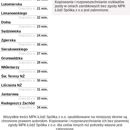
Kopiowanie i rozpowszechnianie rozkładów
Lutomierska
jazdy w celach zarobkowych bez zgody MPK
Dojeżdża w:
21 min.
Łódź Spółka z o.o jest zabronione.
Limanowskiego
Dojeżdża w:
22 min.
Dolna
Dojeżdża w:
23 min.
Sędziowska
Dojeżdża w:
24 min.
Zgierska
Dojeżdża w:
26 min.
Sierakowskiego
Dojeżdża w:
27 min.
Grunwaldzka
Dojeżdża w:
28 min.
Włókniarzy
Dojeżdża w:
29 min.
Św. Teresy NŻ
Dojeżdża w:
30 min.
Liściasta NŻ
Dojeżdża w:
31 min.
Jantarowa
Dojeżdża w:
33 min.
Radogoszcz Zachód
Dojeżdża w:
34 min.
Wszystkie treści MPK-Łódź Spółka z o.o. opublikowane na niniejszej stronie są
chronione prawem autorskim. Kopiowanie i rozpowszechnianie ich bez pisemnej
zgody MPK-Łódź Spółka z o.o. dla celów innych niż potrzeby własne jest
zabronione.