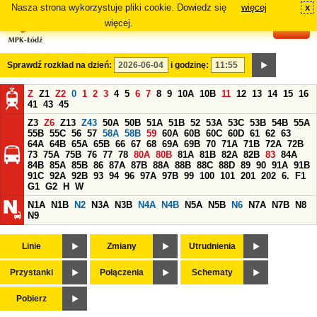
Nasza strona wykorzystuje pliki cookie. Dowiedz się
więcej
x
#
więcej.
Sprawdź rozkład na dzień:
i godzinę:
Z
Z1
Z2
0
1
2
3
4
5
6
7
8
9
10A
10B
11
12
13
14
15
16
41
43
45
Z3
Z6
Z13
Z43
50A
50B
51A
51B
52
53A
53C
53B
54B
55A
55B
55C
56
57
58A
58B
59
60A
60B
60C
60D
61
62
63
64A
64B
65A
65B
66
67
68
69A
69B
70
71A
71B
72A
72B
73
75A
75B
76
77
78
80A
80B
81A
81B
82A
82B
83
84A
84B
85A
85B
86
87A
87B
88A
88B
88C
88D
89
90
91A
91B
91C
92A
92B
93
94
96
97A
97B
99
100
101
201
202
6.
F1
G1
G2
H
W
N1A
N1B
N2
N3A
N3B
N4A
N4B
N5A
N5B
N6
N7A
N7B
N8
N9
Linie
Zmiany
Utrudnienia
Przystanki
Połączenia
Schematy
Pobierz