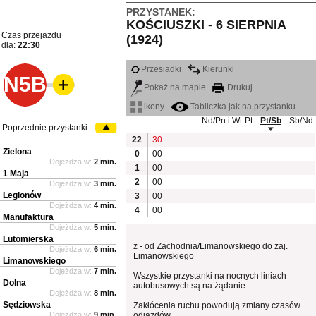
PRZYSTANEK:
KOŚCIUSZKI - 6 SIERPNIA
Czas przejazdu
(1924)
dla:
22:30
Przesiadki
Kierunki
N5B
Pokaż na mapie
Drukuj
ikony
Tabliczka jak na przystanku
Nd/Pn i Wt-Pt
Pt/Sb
Sb/Nd
Poprzednie przystanki
22
30
Zielona
0
00
Dojeżdża w:
2 min.
1
00
1 Maja
2
00
Dojeżdża w:
3 min.
Legionów
3
00
Dojeżdża w:
4 min.
4
00
Manufaktura
Dojeżdża w:
5 min.
Lutomierska
z - od Zachodnia/Limanowskiego do zaj.
Dojeżdża w:
6 min.
Limanowskiego
Limanowskiego
Dojeżdża w:
7 min.
Wszystkie przystanki na nocnych liniach
Dolna
autobusowych są na żądanie.
Dojeżdża w:
8 min.
Sędziowska
Zakłócenia ruchu powodują zmiany czasów
Dojeżdża w:
9 min.
odjazdów