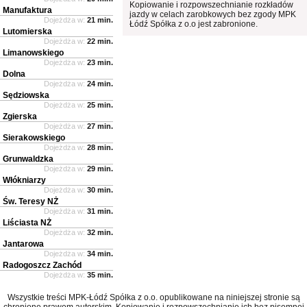
Kopiowanie i rozpowszechnianie rozkładów
Manufaktura
jazdy w celach zarobkowych bez zgody MPK
Dojeżdża w:
21 min.
Łódź Spółka z o.o jest zabronione.
Lutomierska
Dojeżdża w:
22 min.
Limanowskiego
Dojeżdża w:
23 min.
Dolna
Dojeżdża w:
24 min.
Sędziowska
Dojeżdża w:
25 min.
Zgierska
Dojeżdża w:
27 min.
Sierakowskiego
Dojeżdża w:
28 min.
Grunwaldzka
Dojeżdża w:
29 min.
Włókniarzy
Dojeżdża w:
30 min.
Św. Teresy NŻ
Dojeżdża w:
31 min.
Liściasta NŻ
Dojeżdża w:
32 min.
Jantarowa
Dojeżdża w:
34 min.
Radogoszcz Zachód
Dojeżdża w:
35 min.
Wszystkie treści MPK-Łódź Spółka z o.o. opublikowane na niniejszej stronie są
chronione prawem autorskim. Kopiowanie i rozpowszechnianie ich bez pisemnej