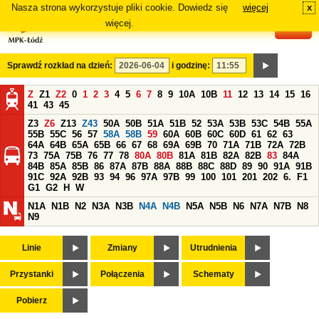
Nasza strona wykorzystuje pliki cookie. Dowiedz się
więcej
x
#
więcej.
Sprawdź rozkład na dzień:
i godzinę:
Z
Z1
Z2
0
1
2
3
4
5
6
7
8
9
10A
10B
11
12
13
14
15
16
41
43
45
Z3
Z6
Z13
Z43
50A
50B
51A
51B
52
53A
53B
53C
54B
55A
55B
55C
56
57
58A
58B
59
60A
60B
60C
60D
61
62
63
64A
64B
65A
65B
66
67
68
69A
69B
70
71A
71B
72A
72B
73
75A
75B
76
77
78
80A
80B
81A
81B
82A
82B
83
84A
84B
85A
85B
86
87A
87B
88A
88B
88C
88D
89
90
91A
91B
91C
92A
92B
93
94
96
97A
97B
99
100
101
201
202
6.
F1
G1
G2
H
W
N1A
N1B
N2
N3A
N3B
N4A
N4B
N5A
N5B
N6
N7A
N7B
N8
N9
Linie
Zmiany
Utrudnienia
Przystanki
Połączenia
Schematy
Pobierz