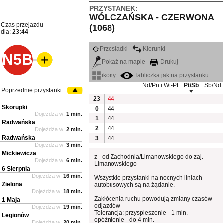
PRZYSTANEK:
WÓLCZAŃSKA - CZERWONA
Czas przejazdu
(1068)
dla:
23:44
Przesiadki
Kierunki
N5B
Pokaż na mapie
Drukuj
ikony
Tabliczka jak na przystanku
Nd/Pn i Wt-Pt
Pt/Sb
Sb/Nd
Poprzednie przystanki
23
44
Skorupki
0
44
Dojeżdża w:
1 min.
1
44
Radwańska
2
44
Dojeżdża w:
2 min.
Radwańska
3
44
Dojeżdża w:
3 min.
Mickiewicza
z - od Zachodnia/Limanowskiego do zaj.
Dojeżdża w:
6 min.
Limanowskiego
6 Sierpnia
Dojeżdża w:
16 min.
Wszystkie przystanki na nocnych liniach
Zielona
autobusowych są na żądanie.
Dojeżdża w:
18 min.
Zakłócenia ruchu powodują zmiany czasów
1 Maja
odjazdów
Dojeżdża w:
19 min.
Tolerancja: przyspieszenie - 1 min.
Legionów
opóźnienie - do 4 min.
Dojeżdża w:
20 min.