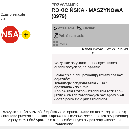
PRZYSTANEK:
ROKICIŃSKA - MASZYNOWA
Czas przejazdu
(0979)
dla:
Przesiadki
Kierunki
N5A
Pokaż na mapie
ikony
Nd/Pn i Wt-Pt
Pt/Sb
Sb/Nd
Wszystkie przystanki na nocnych liniach
autobusowych są na żądanie.
Zakłócenia ruchu powodują zmiany czasów
odjazdów
Tolerancja: przyspieszenie - 1 min.
opóźnienie - do 4 min.
Kopiowanie i rozpowszechnianie rozkładów
jazdy w celach zarobkowych bez zgody MPK
Łódź Spółka z o.o jest zabronione.
Wszystkie treści MPK-Łódź Spółka z o.o. opublikowane na niniejszej stronie są
chronione prawem autorskim. Kopiowanie i rozpowszechnianie ich bez pisemnej
zgody MPK-Łódź Spółka z o.o. dla celów innych niż potrzeby własne jest
zabronione.