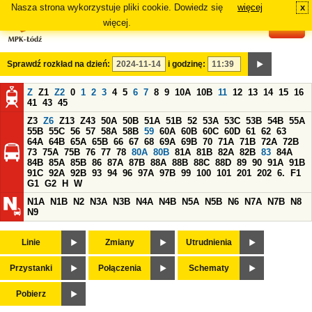
Nasza strona wykorzystuje pliki cookie. Dowiedz się
więcej
x
#
więcej.
Sprawdź rozkład na dzień:
i godzinę:
Z
Z1
Z2
0
1
2
3
4
5
6
7
8
9
10A
10B
11
12
13
14
15
16
41
43
45
Z3
Z6
Z13
Z43
50A
50B
51A
51B
52
53A
53C
53B
54B
55A
55B
55C
56
57
58A
58B
59
60A
60B
60C
60D
61
62
63
64A
64B
65A
65B
66
67
68
69A
69B
70
71A
71B
72A
72B
73
75A
75B
76
77
78
80A
80B
81A
81B
82A
82B
83
84A
84B
85A
85B
86
87A
87B
88A
88B
88C
88D
89
90
91A
91B
91C
92A
92B
93
94
96
97A
97B
99
100
101
201
202
6.
F1
G1
G2
H
W
N1A
N1B
N2
N3A
N3B
N4A
N4B
N5A
N5B
N6
N7A
N7B
N8
N9
Linie
Zmiany
Utrudnienia
Przystanki
Połączenia
Schematy
Pobierz