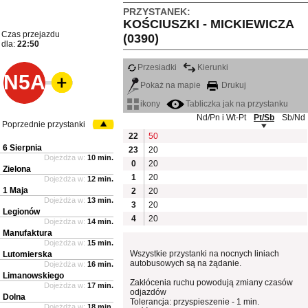
PRZYSTANEK:
KOŚCIUSZKI - MICKIEWICZA
Czas przejazdu
(0390)
dla:
22:50
Przesiadki
Kierunki
N5A
Pokaż na mapie
Drukuj
ikony
Tabliczka jak na przystanku
Nd/Pn i Wt-Pt
Pt/Sb
Sb/Nd
Poprzednie przystanki
22
50
6 Sierpnia
23
20
Dojeżdża w:
10 min.
0
20
Zielona
1
20
Dojeżdża w:
12 min.
1 Maja
2
20
Dojeżdża w:
13 min.
3
20
Legionów
4
20
Dojeżdża w:
14 min.
Manufaktura
Dojeżdża w:
15 min.
Wszystkie przystanki na nocnych liniach
Lutomierska
autobusowych są na żądanie.
Dojeżdża w:
16 min.
Limanowskiego
Zakłócenia ruchu powodują zmiany czasów
Dojeżdża w:
17 min.
odjazdów
Dolna
Tolerancja: przyspieszenie - 1 min.
Dojeżdża w:
18 min.