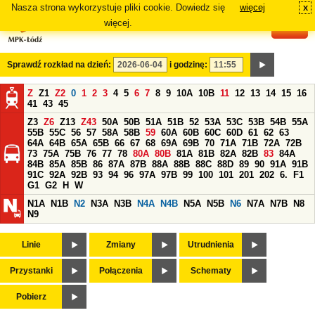
Nasza strona wykorzystuje pliki cookie. Dowiedz się
więcej
x
#
więcej.
Sprawdź rozkład na dzień:
i godzinę:
Z
Z1
Z2
0
1
2
3
4
5
6
7
8
9
10A
10B
11
12
13
14
15
16
41
43
45
Z3
Z6
Z13
Z43
50A
50B
51A
51B
52
53A
53C
53B
54B
55A
55B
55C
56
57
58A
58B
59
60A
60B
60C
60D
61
62
63
64A
64B
65A
65B
66
67
68
69A
69B
70
71A
71B
72A
72B
73
75A
75B
76
77
78
80A
80B
81A
81B
82A
82B
83
84A
84B
85A
85B
86
87A
87B
88A
88B
88C
88D
89
90
91A
91B
91C
92A
92B
93
94
96
97A
97B
99
100
101
201
202
6.
F1
G1
G2
H
W
N1A
N1B
N2
N3A
N3B
N4A
N4B
N5A
N5B
N6
N7A
N7B
N8
N9
Linie
Zmiany
Utrudnienia
Przystanki
Połączenia
Schematy
Pobierz