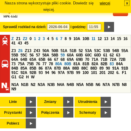
Nasza strona wykorzystuje pliki cookie. Dowiedz się
więcej
x
#
więcej.
Sprawdź rozkład na dzień:
i godzinę:
Z
Z1
Z2
0
1
2
3
4
5
6
7
8
9
10A
10B
11
12
13
14
15
16
41
43
45
Z3
Z6
Z13
Z43
50A
50B
51A
51B
52
53A
53C
53B
54B
55A
55B
55C
56
57
58A
58B
59
60A
60B
60C
60D
61
62
63
64A
64B
65A
65B
66
67
68
69A
69B
70
71A
71B
72A
72B
73
75A
75B
76
77
78
80A
80B
81A
81B
82A
82B
83
84A
84B
85A
85B
86
87A
87B
88A
88B
88C
88D
89
90
91A
91B
91C
92A
92B
93
94
96
97A
97B
99
100
101
201
202
6.
F1
G1
G2
H
W
N1A
N1B
N2
N3A
N3B
N4A
N4B
N5A
N5B
N6
N7A
N7B
N8
N9
Linie
Zmiany
Utrudnienia
Przystanki
Połączenia
Schematy
Pobierz