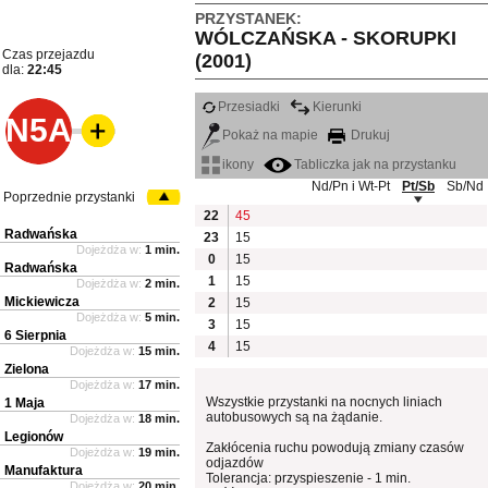
PRZYSTANEK:
WÓLCZAŃSKA - SKORUPKI
Czas przejazdu
(2001)
dla:
22:45
Przesiadki
Kierunki
N5A
Pokaż na mapie
Drukuj
ikony
Tabliczka jak na przystanku
Nd/Pn i Wt-Pt
Pt/Sb
Sb/Nd
Poprzednie przystanki
22
45
Radwańska
23
15
Dojeżdża w:
1 min.
0
15
Radwańska
1
15
Dojeżdża w:
2 min.
Mickiewicza
2
15
Dojeżdża w:
5 min.
3
15
6 Sierpnia
4
15
Dojeżdża w:
15 min.
Zielona
Dojeżdża w:
17 min.
Wszystkie przystanki na nocnych liniach
1 Maja
autobusowych są na żądanie.
Dojeżdża w:
18 min.
Legionów
Zakłócenia ruchu powodują zmiany czasów
Dojeżdża w:
19 min.
odjazdów
Manufaktura
Tolerancja: przyspieszenie - 1 min.
Dojeżdża w:
20 min.