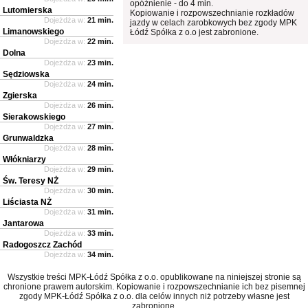
opóźnienie - do 4 min.
Lutomierska
Kopiowanie i rozpowszechnianie rozkładów
Dojeżdża w:
21 min.
jazdy w celach zarobkowych bez zgody MPK
Limanowskiego
Łódź Spółka z o.o jest zabronione.
Dojeżdża w:
22 min.
Dolna
Dojeżdża w:
23 min.
Sędziowska
Dojeżdża w:
24 min.
Zgierska
Dojeżdża w:
26 min.
Sierakowskiego
Dojeżdża w:
27 min.
Grunwaldzka
Dojeżdża w:
28 min.
Włókniarzy
Dojeżdża w:
29 min.
Św. Teresy NŻ
Dojeżdża w:
30 min.
Liściasta NŻ
Dojeżdża w:
31 min.
Jantarowa
Dojeżdża w:
33 min.
Radogoszcz Zachód
Dojeżdża w:
34 min.
Wszystkie treści MPK-Łódź Spółka z o.o. opublikowane na niniejszej stronie są
chronione prawem autorskim. Kopiowanie i rozpowszechnianie ich bez pisemnej
zgody MPK-Łódź Spółka z o.o. dla celów innych niż potrzeby własne jest
zabronione.