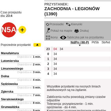
PRZYSTANEK:
ZACHODNIA - LEGIONÓW
Czas przejazdu
(1390)
dla:
23:4
Przesiadki
Kierunki
N5A
Pokaż na mapie
Drukuj
ikony
Tabliczka jak na przystanku
Nd/Pn i Wt-Pt
Pt/Sb
Sb/Nd
Poprzednie przystanki
23
04
34
Manufaktura
0
34
Dojeżdża w:
1 min.
1
34
Lutomierska
2
34
Dojeżdża w:
2 min.
Limanowskiego
3
34
Dojeżdża w:
3 min.
4
34
Dolna
Dojeżdża w:
4 min.
Sędziowska
Wszystkie przystanki na nocnych liniach
Dojeżdża w:
5 min.
autobusowych są na żądanie.
Zgierska
Dojeżdża w:
7 min.
Zakłócenia ruchu powodują zmiany czasów
Sierakowskiego
odjazdów
Dojeżdża w:
8 min.
Tolerancja: przyspieszenie - 1 min.
Grunwaldzka
opóźnienie - do 4 min.
Dojeżdża w:
9 min.
Kopiowanie i rozpowszechnianie rozkładów