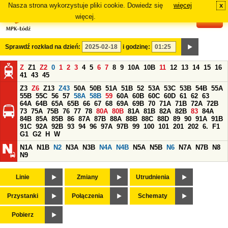
Nasza strona wykorzystuje pliki cookie. Dowiedz się
więcej
x
#
więcej.
Sprawdź rozkład na dzień:
i godzinę:
Z
Z1
Z2
0
1
2
3
4
5
6
7
8
9
10A
10B
11
12
13
14
15
16
41
43
45
Z3
Z6
Z13
Z43
50A
50B
51A
51B
52
53A
53C
53B
54B
55A
55B
55C
56
57
58A
58B
59
60A
60B
60C
60D
61
62
63
64A
64B
65A
65B
66
67
68
69A
69B
70
71A
71B
72A
72B
73
75A
75B
76
77
78
80A
80B
81A
81B
82A
82B
83
84A
84B
85A
85B
86
87A
87B
88A
88B
88C
88D
89
90
91A
91B
91C
92A
92B
93
94
96
97A
97B
99
100
101
201
202
6.
F1
G1
G2
H
W
N1A
N1B
N2
N3A
N3B
N4A
N4B
N5A
N5B
N6
N7A
N7B
N8
N9
Linie
Zmiany
Utrudnienia
Przystanki
Połączenia
Schematy
Pobierz