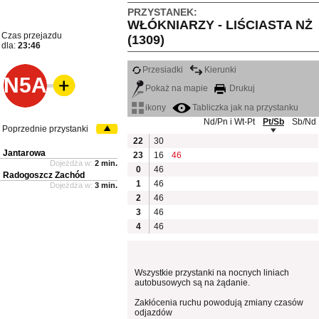
PRZYSTANEK:
WŁÓKNIARZY - LIŚCIASTA NŻ
Czas przejazdu
(1309)
dla:
23:46
Przesiadki
Kierunki
N5A
Pokaż na mapie
Drukuj
ikony
Tabliczka jak na przystanku
Nd/Pn i Wt-Pt
Pt/Sb
Sb/Nd
Poprzednie przystanki
22
30
Jantarowa
23
16
46
Dojeżdża w:
2 min.
0
46
Radogoszcz Zachód
1
46
Dojeżdża w:
3 min.
2
46
3
46
4
46
Wszystkie przystanki na nocnych liniach
autobusowych są na żądanie.
Zakłócenia ruchu powodują zmiany czasów
odjazdów