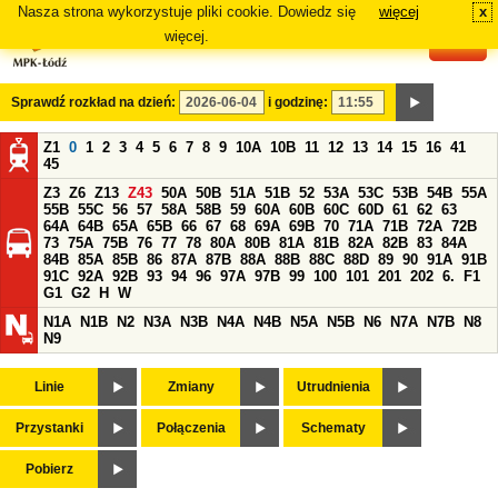
Nasza strona wykorzystuje pliki cookie. Dowiedz się
więcej
x
#
więcej.
Sprawdź rozkład na dzień:
i godzinę:
Z1
0
1
2
3
4
5
6
7
8
9
10A
10B
11
12
13
14
15
16
41
45
Z3
Z6
Z13
Z43
50A
50B
51A
51B
52
53A
53C
53B
54B
55A
55B
55C
56
57
58A
58B
59
60A
60B
60C
60D
61
62
63
64A
64B
65A
65B
66
67
68
69A
69B
70
71A
71B
72A
72B
73
75A
75B
76
77
78
80A
80B
81A
81B
82A
82B
83
84A
84B
85A
85B
86
87A
87B
88A
88B
88C
88D
89
90
91A
91B
91C
92A
92B
93
94
96
97A
97B
99
100
101
201
202
6.
F1
G1
G2
H
W
N1A
N1B
N2
N3A
N3B
N4A
N4B
N5A
N5B
N6
N7A
N7B
N8
N9
Linie
Zmiany
Utrudnienia
Przystanki
Połączenia
Schematy
Pobierz