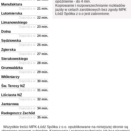
opóźnienie - do 4 min.
Manufaktura
Kopiowanie i rozpowszechnianie rozkładów
Dojeżdża w:
21 min.
jazdy w celach zarobkowych bez zgody MPK
Lutomierska
Łódź Spółka z o.o jest zabronione.
Dojeżdża w:
22 min.
Limanowskiego
Dojeżdża w:
23 min.
Dolna
Dojeżdża w:
24 min.
Sędziowska
Dojeżdża w:
25 min.
Zgierska
Dojeżdża w:
27 min.
Sierakowskiego
Dojeżdża w:
28 min.
Grunwaldzka
Dojeżdża w:
29 min.
Włókniarzy
Dojeżdża w:
30 min.
Św. Teresy NŻ
Dojeżdża w:
31 min.
Liściasta NŻ
Dojeżdża w:
32 min.
Jantarowa
Dojeżdża w:
34 min.
Radogoszcz Zachód
Dojeżdża w:
35 min.
Wszystkie treści MPK-Łódź Spółka z o.o. opublikowane na niniejszej stronie są
chronione prawem autorskim. Kopiowanie i rozpowszechnianie ich bez pisemnej