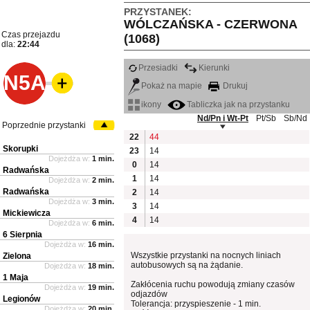
PRZYSTANEK:
WÓLCZAŃSKA - CZERWONA
Czas przejazdu
(1068)
dla:
22:44
Przesiadki
Kierunki
N5A
Pokaż na mapie
Drukuj
ikony
Tabliczka jak na przystanku
Nd/Pn i Wt-Pt
Pt/Sb
Sb/Nd
Poprzednie przystanki
22
44
Skorupki
23
14
Dojeżdża w:
1 min.
0
14
Radwańska
1
14
Dojeżdża w:
2 min.
Radwańska
2
14
Dojeżdża w:
3 min.
3
14
Mickiewicza
4
14
Dojeżdża w:
6 min.
6 Sierpnia
Dojeżdża w:
16 min.
Wszystkie przystanki na nocnych liniach
Zielona
autobusowych są na żądanie.
Dojeżdża w:
18 min.
1 Maja
Zakłócenia ruchu powodują zmiany czasów
Dojeżdża w:
19 min.
odjazdów
Legionów
Tolerancja: przyspieszenie - 1 min.
Dojeżdża w:
20 min.