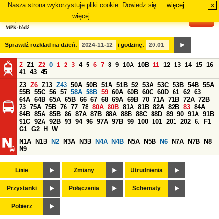
Nasza strona wykorzystuje pliki cookie. Dowiedz się
więcej
x
#
więcej.
Sprawdź rozkład na dzień:
i godzinę:
Z
Z1
Z2
0
1
2
3
4
5
6
7
8
9
10A
10B
11
12
13
14
15
16
41
43
45
Z3
Z6
Z13
Z43
50A
50B
51A
51B
52
53A
53C
53B
54B
55A
55B
55C
56
57
58A
58B
59
60A
60B
60C
60D
61
62
63
64A
64B
65A
65B
66
67
68
69A
69B
70
71A
71B
72A
72B
73
75A
75B
76
77
78
80A
80B
81A
81B
82A
82B
83
84A
84B
85A
85B
86
87A
87B
88A
88B
88C
88D
89
90
91A
91B
91C
92A
92B
93
94
96
97A
97B
99
100
101
201
202
6.
F1
G1
G2
H
W
N1A
N1B
N2
N3A
N3B
N4A
N4B
N5A
N5B
N6
N7A
N7B
N8
N9
Linie
Zmiany
Utrudnienia
Przystanki
Połączenia
Schematy
Pobierz