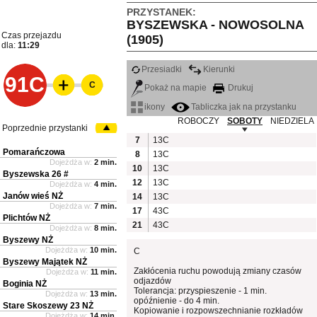
PRZYSTANEK:
BYSZEWSKA - NOWOSOLNA
Czas przejazdu
(1905)
dla:
11:29
Przesiadki
Kierunki
91C
C
Pokaż na mapie
Drukuj
ikony
Tabliczka jak na przystanku
ROBOCZY
SOBOTY
NIEDZIELA
Poprzednie przystanki
7
13C
Pomarańczowa
8
13C
Dojeżdża w:
2 min.
10
13C
Byszewska 26 #
12
13C
Dojeżdża w:
4 min.
Janów wieś NŻ
14
13C
Dojeżdża w:
7 min.
17
43C
Plichtów NŻ
21
43C
Dojeżdża w:
8 min.
Byszewy NŻ
Dojeżdża w:
10 min.
C
Byszewy Majątek NŻ
Zakłócenia ruchu powodują zmiany czasów
Dojeżdża w:
11 min.
odjazdów
Boginia NŻ
Tolerancja: przyspieszenie - 1 min.
Dojeżdża w:
13 min.
opóźnienie - do 4 min.
Stare Skoszewy 23 NŻ
Kopiowanie i rozpowszechnianie rozkładów
Dojeżdża w:
14 min.