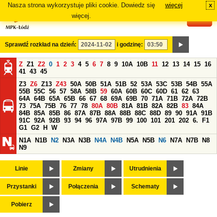
Nasza strona wykorzystuje pliki cookie. Dowiedz się
więcej
x
#
więcej.
Sprawdź rozkład na dzień:
i godzinę:
Z
Z1
Z2
0
1
2
3
4
5
6
7
8
9
10A
10B
11
12
13
14
15
16
41
43
45
Z3
Z6
Z13
Z43
50A
50B
51A
51B
52
53A
53C
53B
54B
55A
55B
55C
56
57
58A
58B
59
60A
60B
60C
60D
61
62
63
64A
64B
65A
65B
66
67
68
69A
69B
70
71A
71B
72A
72B
73
75A
75B
76
77
78
80A
80B
81A
81B
82A
82B
83
84A
84B
85A
85B
86
87A
87B
88A
88B
88C
88D
89
90
91A
91B
91C
92A
92B
93
94
96
97A
97B
99
100
101
201
202
6.
F1
G1
G2
H
W
N1A
N1B
N2
N3A
N3B
N4A
N4B
N5A
N5B
N6
N7A
N7B
N8
N9
Linie
Zmiany
Utrudnienia
Przystanki
Połączenia
Schematy
Pobierz