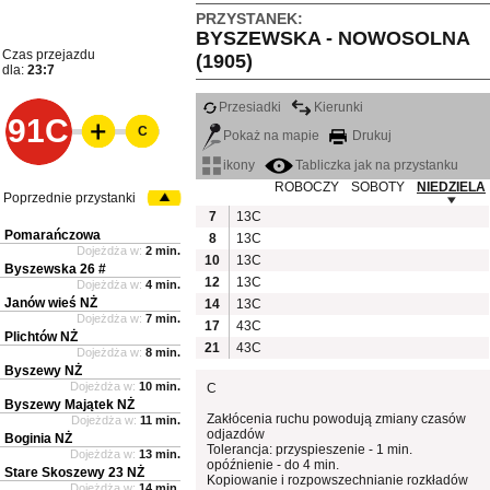
PRZYSTANEK:
BYSZEWSKA - NOWOSOLNA
Czas przejazdu
(1905)
dla:
23:7
Przesiadki
Kierunki
91C
C
Pokaż na mapie
Drukuj
ikony
Tabliczka jak na przystanku
ROBOCZY
SOBOTY
NIEDZIELA
Poprzednie przystanki
7
13C
Pomarańczowa
8
13C
Dojeżdża w:
2 min.
10
13C
Byszewska 26 #
12
13C
Dojeżdża w:
4 min.
Janów wieś NŻ
14
13C
Dojeżdża w:
7 min.
17
43C
Plichtów NŻ
21
43C
Dojeżdża w:
8 min.
Byszewy NŻ
Dojeżdża w:
10 min.
C
Byszewy Majątek NŻ
Zakłócenia ruchu powodują zmiany czasów
Dojeżdża w:
11 min.
odjazdów
Boginia NŻ
Tolerancja: przyspieszenie - 1 min.
Dojeżdża w:
13 min.
opóźnienie - do 4 min.
Stare Skoszewy 23 NŻ
Kopiowanie i rozpowszechnianie rozkładów
Dojeżdża w:
14 min.