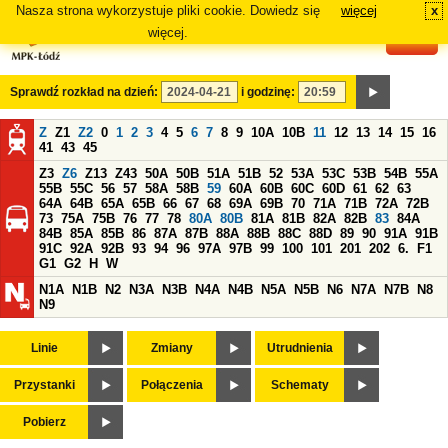
Nasza strona wykorzystuje pliki cookie. Dowiedz się
więcej
x
#
więcej.
Sprawdź rozkład na dzień:
i godzinę:
Z
Z1
Z2
0
1
2
3
4
5
6
7
8
9
10A
10B
11
12
13
14
15
16
41
43
45
Z3
Z6
Z13
Z43
50A
50B
51A
51B
52
53A
53C
53B
54B
55A
55B
55C
56
57
58A
58B
59
60A
60B
60C
60D
61
62
63
64A
64B
65A
65B
66
67
68
69A
69B
70
71A
71B
72A
72B
73
75A
75B
76
77
78
80A
80B
81A
81B
82A
82B
83
84A
84B
85A
85B
86
87A
87B
88A
88B
88C
88D
89
90
91A
91B
91C
92A
92B
93
94
96
97A
97B
99
100
101
201
202
6.
F1
G1
G2
H
W
N1A
N1B
N2
N3A
N3B
N4A
N4B
N5A
N5B
N6
N7A
N7B
N8
N9
Linie
Zmiany
Utrudnienia
Przystanki
Połączenia
Schematy
Pobierz