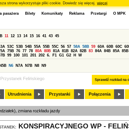
sza strona wykorzystuje pliki cookie. Dowiedz się więcej.
więcej
a pasażera
Bilety
Komunikaty
Reklama
Przetargi
O MPK
0B
11
12
13
14
15
16
41
43
45
53A
53C
53B
54B
55A
55B
55C
56
57
58A
58B
59
60A
60B
60C
60
75A
75B
76
77
78
80A
80B
81A
81B
82A
82B
83
84A
84B
85A
85B
97B
99
100
101
201
202
6.
F1
G1
G2
H
W
N5B
N6
N7A
N7B
N8
N9
Przystanek Felińskiego
Sprawdź rozkład na d
Utrudnienia
Przystanki
Połączenia
edziałek), zmiana rozkładu jazdy
KONSPIRACYJNEGO WP - FELIŃS
STANEK: