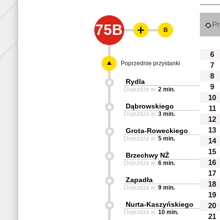
Pr
75B
B
6
Poprzednie przystanki
7
8
Rydla
9
Dojeżdża w:
2 min.
10
Dąbrowskiego
11
Dojeżdża w:
3 min.
12
13
Grota-Roweckiego
Dojeżdża w:
5 min.
14
15
Brzechwy NŻ
16
Dojeżdża w:
6 min.
17
Zapadła
18
Dojeżdża w:
9 min.
19
Nurta-Kaszyńskiego
20
Dojeżdża w:
10 min.
21