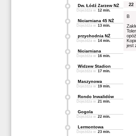
22
Dw. Łódź Zarzew NŻ
Dojeżdża w:
12 min.
B
Niciarniana 45 NŻ
Dojeżdża w:
13 min.
Zakł
Tole
przychodnia NŻ
opóź
Kopi
Dojeżdża w:
14 min.
jest
Niciarniana
Dojeżdża w:
16 min.
Widzew Stadion
Dojeżdża w:
17 min.
Maszynowa
Dojeżdża w:
19 min.
Rondo Inwalidów
Dojeżdża w:
21 min.
Gogola
Dojeżdża w:
22 min.
Lermontowa
Dojeżdża w:
23 min.