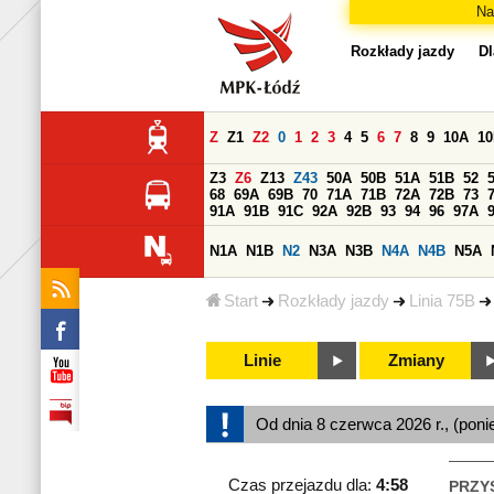
Na
Rozkłady jazdy
Dl
Z
Z1
Z2
0
1
2
3
4
5
6
7
8
9
10A
1
Z3
Z6
Z13
Z43
50A
50B
51A
51B
52
68
69A
69B
70
71A
71B
72A
72B
73
91A
91B
91C
92A
92B
93
94
96
97A
N1A
N1B
N2
N3A
N3B
N4A
N4B
N5A
Start
Rozkłady jazdy
Linia 75B
Linie
Zmiany
Od dnia 8 czerwca 2026 r., (poni
Czas przejazdu dla:
4:58
PRZY