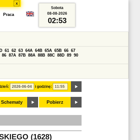
x
Sobota
08-08-2026
Praca
02:53
D
61
62
63
64A
64B
65A
65B
66
67
86
87A
87B
88A
88B
88C
88D
89
90
zień:
i godzinę:
Schematy
Pobierz
KIEGO (1628)