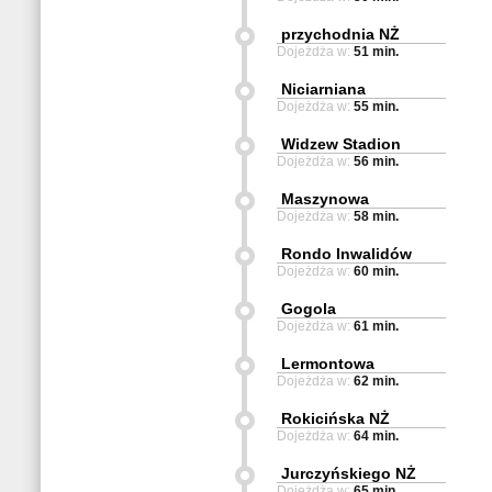
przychodnia NŻ
Dojeżdża w:
51 min.
Niciarniana
Dojeżdża w:
55 min.
Widzew Stadion
Dojeżdża w:
56 min.
Maszynowa
Dojeżdża w:
58 min.
Rondo Inwalidów
Dojeżdża w:
60 min.
Gogola
Dojeżdża w:
61 min.
Lermontowa
Dojeżdża w:
62 min.
Rokicińska NŻ
Dojeżdża w:
64 min.
Jurczyńskiego NŻ
Dojeżdża w:
65 min.