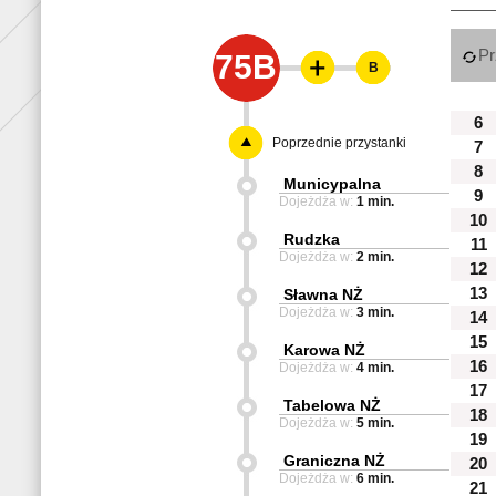
Pr
75B
B
6
Poprzednie przystanki
7
8
Municypalna
9
Dojeżdża w:
1 min.
10
Rudzka
11
Dojeżdża w:
2 min.
12
13
Sławna NŻ
Dojeżdża w:
3 min.
14
15
Karowa NŻ
16
Dojeżdża w:
4 min.
17
Tabelowa NŻ
18
Dojeżdża w:
5 min.
19
Graniczna NŻ
20
Dojeżdża w:
6 min.
21