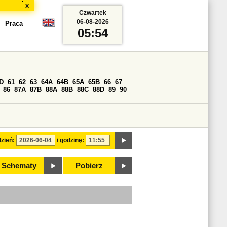
x
Czwartek
06-08-2026
Praca
05:54
D
61
62
63
64A
64B
65A
65B
66
67
86
87A
87B
88A
88B
88C
88D
89
90
zień:
i godzinę:
Schematy
Pobierz