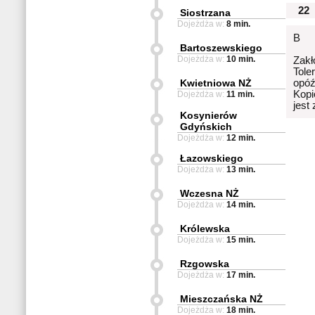
22
Siostrzana
Dojeżdża w:
8 min.
B
Bartoszewskiego
Dojeżdża w:
10 min.
Zakł
Tole
Kwietniowa NŻ
opóź
Kopi
Dojeżdża w:
11 min.
jest
Kosynierów
Gdyńskich
Dojeżdża w:
12 min.
Łazowskiego
Dojeżdża w:
13 min.
Wczesna NŻ
Dojeżdża w:
14 min.
Królewska
Dojeżdża w:
15 min.
Rzgowska
Dojeżdża w:
17 min.
Mieszczańska NŻ
Dojeżdża w:
18 min.