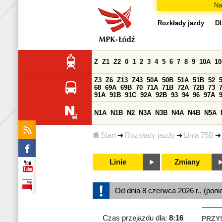
Na
Rozkłady jazdy
Dl
Z
Z1
Z2
0
1
2
3
4
5
6
7
8
9
10A
1
Z3
Z6
Z13
Z43
50A
50B
51A
51B
52
68
69A
69B
70
71A
71B
72A
72B
73
91A
91B
91C
92A
92B
93
94
96
97A
N1A
N1B
N2
N3A
N3B
N4A
N4B
N5A
Start
Rozkłady jazdy
Linia 75B
Linie
Zmiany
Od dnia 8 czerwca 2026 r., (poni
Czas przejazdu dla:
8:16
PRZY