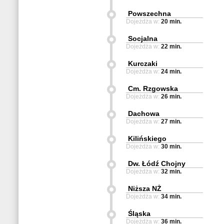
Powszechna
Dojeżdża w:
20 min.
Socjalna
Dojeżdża w:
22 min.
Kurczaki
Dojeżdża w:
24 min.
Cm. Rzgowska
Dojeżdża w:
26 min.
Dachowa
Dojeżdża w:
27 min.
Kilińskiego
Dojeżdża w:
30 min.
Dw. Łódź Chojny
Dojeżdża w:
32 min.
Niższa NŻ
Dojeżdża w:
34 min.
Śląska
Dojeżdża w:
36 min.