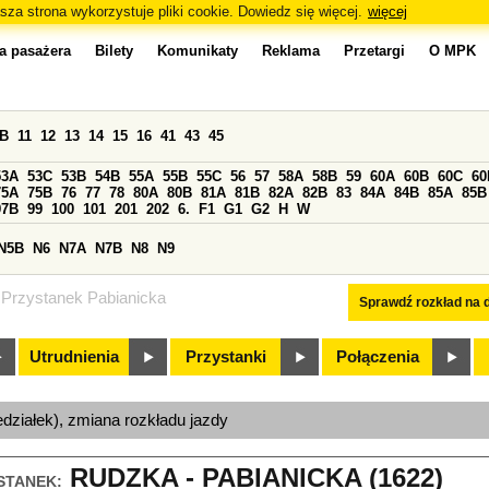
sza strona wykorzystuje pliki cookie. Dowiedz się więcej.
więcej
a pasażera
Bilety
Komunikaty
Reklama
Przetargi
O MPK
0B
11
12
13
14
15
16
41
43
45
53A
53C
53B
54B
55A
55B
55C
56
57
58A
58B
59
60A
60B
60C
60
75A
75B
76
77
78
80A
80B
81A
81B
82A
82B
83
84A
84B
85A
85B
97B
99
100
101
201
202
6.
F1
G1
G2
H
W
N5B
N6
N7A
N7B
N8
N9
Przystanek Pabianicka
Sprawdź rozkład na d
Utrudnienia
Przystanki
Połączenia
edziałek), zmiana rozkładu jazdy
RUDZKA - PABIANICKA (1622)
STANEK: