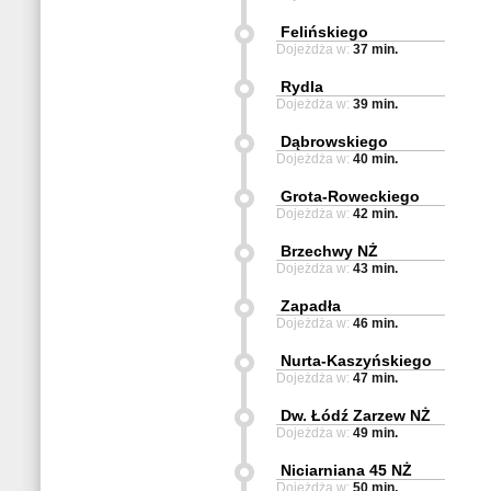
Felińskiego
Dojeżdża w:
37 min.
Rydla
Dojeżdża w:
39 min.
Dąbrowskiego
Dojeżdża w:
40 min.
Grota-Roweckiego
Dojeżdża w:
42 min.
Brzechwy NŻ
Dojeżdża w:
43 min.
Zapadła
Dojeżdża w:
46 min.
Nurta-Kaszyńskiego
Dojeżdża w:
47 min.
Dw. Łódź Zarzew NŻ
Dojeżdża w:
49 min.
Niciarniana 45 NŻ
Dojeżdża w:
50 min.