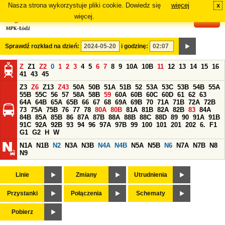
Nasza strona wykorzystuje pliki cookie. Dowiedz się
więcej
x
#
więcej.
Sprawdź rozkład na dzień:
i godzinę:
Z
Z1
Z2
0
1
2
3
4
5
6
7
8
9
10A
10B
11
12
13
14
15
16
41
43
45
Z3
Z6
Z13
Z43
50A
50B
51A
51B
52
53A
53C
53B
54B
55A
55B
55C
56
57
58A
58B
59
60A
60B
60C
60D
61
62
63
64A
64B
65A
65B
66
67
68
69A
69B
70
71A
71B
72A
72B
73
75A
75B
76
77
78
80A
80B
81A
81B
82A
82B
83
84A
84B
85A
85B
86
87A
87B
88A
88B
88C
88D
89
90
91A
91B
91C
92A
92B
93
94
96
97A
97B
99
100
101
201
202
6.
F1
G1
G2
H
W
N1A
N1B
N2
N3A
N3B
N4A
N4B
N5A
N5B
N6
N7A
N7B
N8
N9
Linie
Zmiany
Utrudnienia
Przystanki
Połączenia
Schematy
Pobierz