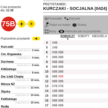
PRZYSTANEK:
Czas przejazdu
KURCZAKI - SOCJALNA (0424)
dla:
11:38
Przesiadki
Kierunki
75B
B
Pokaż na mapie
Drukuj
ikony
Tabliczka jak na przystanku
ROBOCZY
SOBOTY
NIEDZIELA
Poprzednie przystanki
4
44B
Kurczaki
5
24B
Dojeżdża w:
2 min.
6
03B
38B
Cm. Rzgowska
7
08B
38B
Dojeżdża w:
4 min.
Dachowa
8
08B
38B
Dojeżdża w:
5 min.
9
08B
38B
Kilińskiego
10
08B
38B
Dojeżdża w:
8 min.
11
08B
38B
Dw. Łódź Chojny
Dojeżdża w:
10 min.
12
08B
38B
Niższa NŻ
13
07B
37B
Dojeżdża w:
12 min.
14
10B
38B
Śląska
Dojeżdża w:
14 min.
15
08B
38B
Felińskiego
16
08B
38B
Dojeżdża w:
15 min.
17
08B
48B
Rydla