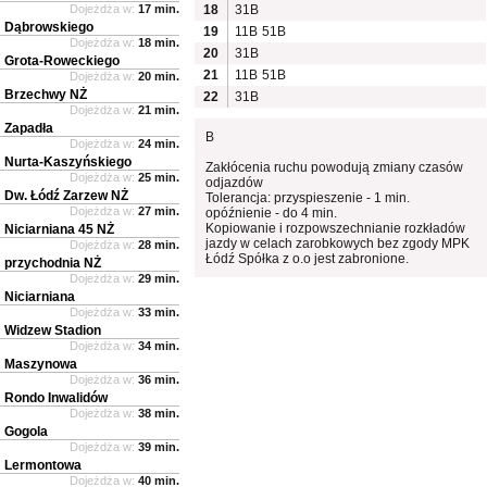
Dojeżdża w:
17 min.
18
31B
Dąbrowskiego
19
11B
51B
Dojeżdża w:
18 min.
20
31B
Grota-Roweckiego
21
11B
51B
Dojeżdża w:
20 min.
Brzechwy NŻ
22
31B
Dojeżdża w:
21 min.
Zapadła
B
Dojeżdża w:
24 min.
Nurta-Kaszyńskiego
Zakłócenia ruchu powodują zmiany czasów
Dojeżdża w:
25 min.
odjazdów
Dw. Łódź Zarzew NŻ
Tolerancja: przyspieszenie - 1 min.
Dojeżdża w:
27 min.
opóźnienie - do 4 min.
Kopiowanie i rozpowszechnianie rozkładów
Niciarniana 45 NŻ
jazdy w celach zarobkowych bez zgody MPK
Dojeżdża w:
28 min.
Łódź Spółka z o.o jest zabronione.
przychodnia NŻ
Dojeżdża w:
29 min.
Niciarniana
Dojeżdża w:
33 min.
Widzew Stadion
Dojeżdża w:
34 min.
Maszynowa
Dojeżdża w:
36 min.
Rondo Inwalidów
Dojeżdża w:
38 min.
Gogola
Dojeżdża w:
39 min.
Lermontowa
Dojeżdża w:
40 min.