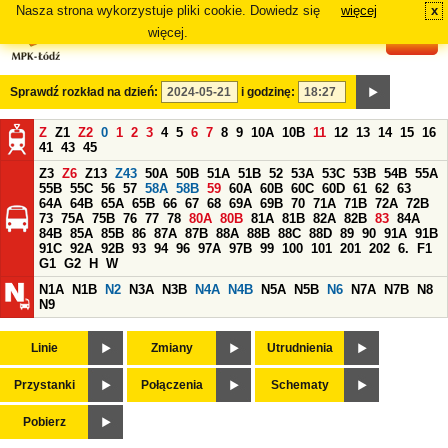
Nasza strona wykorzystuje pliki cookie. Dowiedz się
więcej
x
#
więcej.
Sprawdź rozkład na dzień:
i godzinę:
Z
Z1
Z2
0
1
2
3
4
5
6
7
8
9
10A
10B
11
12
13
14
15
16
41
43
45
Z3
Z6
Z13
Z43
50A
50B
51A
51B
52
53A
53C
53B
54B
55A
55B
55C
56
57
58A
58B
59
60A
60B
60C
60D
61
62
63
64A
64B
65A
65B
66
67
68
69A
69B
70
71A
71B
72A
72B
73
75A
75B
76
77
78
80A
80B
81A
81B
82A
82B
83
84A
84B
85A
85B
86
87A
87B
88A
88B
88C
88D
89
90
91A
91B
91C
92A
92B
93
94
96
97A
97B
99
100
101
201
202
6.
F1
G1
G2
H
W
N1A
N1B
N2
N3A
N3B
N4A
N4B
N5A
N5B
N6
N7A
N7B
N8
N9
Linie
Zmiany
Utrudnienia
Przystanki
Połączenia
Schematy
Pobierz