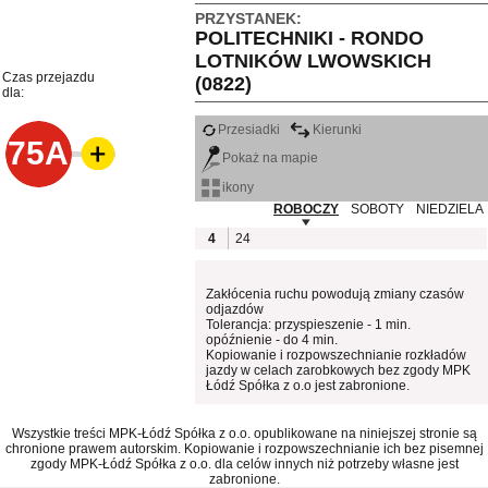
PRZYSTANEK:
POLITECHNIKI - RONDO
LOTNIKÓW LWOWSKICH
Czas przejazdu
(0822)
dla:
Przesiadki
Kierunki
75A
Pokaż na mapie
ikony
ROBOCZY
SOBOTY
NIEDZIELA
4
24
Zakłócenia ruchu powodują zmiany czasów
odjazdów
Tolerancja: przyspieszenie - 1 min.
opóźnienie - do 4 min.
Kopiowanie i rozpowszechnianie rozkładów
jazdy w celach zarobkowych bez zgody MPK
Łódź Spółka z o.o jest zabronione.
Wszystkie treści MPK-Łódź Spółka z o.o. opublikowane na niniejszej stronie są
chronione prawem autorskim. Kopiowanie i rozpowszechnianie ich bez pisemnej
zgody MPK-Łódź Spółka z o.o. dla celów innych niż potrzeby własne jest
zabronione.